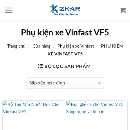
S
k
i
p
Phụ kiện xe Vinfast VF5
t
o
/
/
/
PHỤ KIỆN
Trang chủ
Cửa hàng
Phụ kiện xe Vinfast
c
o
XE VINFAST VF5
n
BỘ LỌC SẢN PHẨM
t
e
n
t