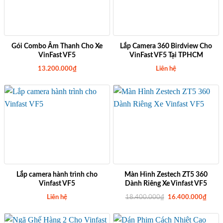
Gói Combo Âm Thanh Cho Xe
Lắp Camera 360 Birdview Cho
VinFast VF5
VinFast VF5 Tại TPHCM
13.200.000
₫
Liên hệ
Lắp camera hành trình cho
Màn Hình Zestech ZT5 360
Vinfast VF5
Dành Riêng Xe Vinfast VF5
G
G
Liên hệ
18.400.000
₫
16.400.000
₫
i
i
á
á
g
h
ố
i