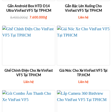
Gắn Android Box HTD D14
Gắn Bậc Lên Xuống Cho
Ultra VinFast VF5 Tại TPHCM
VinFast VF5 Tại TPHCM
G
G
8.400.000
₫
7.600.000
₫
Liên hệ
i
i
á
á
g
h
ố
i
c
ệ
l
n
à
t
:
ạ
8
i
.
l
4
à
0
:
0
7
.
.
0
6
0
0
Ghế Chỉnh Điện Cho Xe VinFast
Giá Nóc Cho Xe VinFast VF5 Tại
0
0
VF5 Tại TPHCM
TP.HCM
₫
.
.
0
Liên hệ
Liên hệ
0
0
₫
.