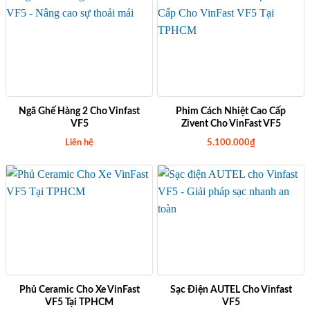
c
ệ
l
n
à
t
:
ạ
1
i
8
l
.
à
4
:
0
1
0
6
.
.
0
4
Ngã Ghế Hàng 2 Cho Vinfast
Phim Cách Nhiệt Cao Cấp
0
0
VF5
Zivent Cho VinFast VF5
0
0
₫
.
Liên hệ
5.100.000
₫
.
0
0
0
₫
.
Phủ Ceramic Cho Xe VinFast
Sạc Điện AUTEL Cho Vinfast
VF5 Tại TPHCM
VF5