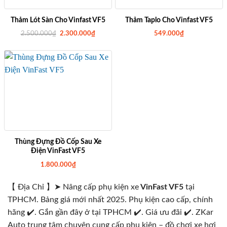
Thảm Lót Sàn Cho Vinfast VF5
Thảm Taplo Cho Vinfast VF5
G
G
2.500.000
₫
2.300.000
₫
549.000
₫
i
i
á
á
g
h
ố
i
c
ệ
l
n
à
t
:
ạ
2
i
.
l
5
à
0
:
0
2
.
.
0
3
0
0
Thùng Đựng Đồ Cốp Sau Xe
0
0
Điện VinFast VF5
₫
.
.
0
1.800.000
₫
0
0
₫
.
【 Địa Chỉ 】➤ Nâng cấp phụ kiện xe
VinFast VF5
tại
TPHCM. Bảng giá mới nhất 2025. Phụ kiện cao cấp, chính
hãng ✔️. Gắn gần đây ở tại TPHCM ✔️. Giá ưu đãi ✔️. ZKar
Auto trung tâm chuyên cung cấp phụ kiện – đồ chơi xe hơi