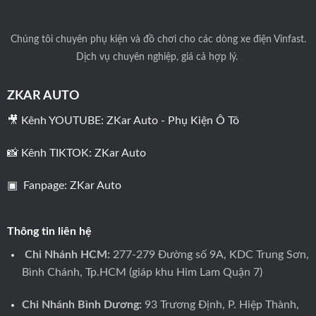
Nâng Cấp Phụ Kiện Xe VinFast VF5 Tại TPHCM
Chúng tôi
chuyên phụ kiện và đồ chơi cho các dòng xe điện Vinfast.
Dịch vụ chuyên nghiệp, giá cả hợp lý.
Nâng Cấp Nội Thất Xe Vinfast VF5
ZKAR AUTO
Gắn Màn Hình Android Cho Xe
Cách Âm Chống Ồn Cho Xe
VinFast VF5
VinFast VF5
🎥 Kênh YOUTUBE:
ZKar Auto - Phụ Kiện Ô Tô
Gắn Camera Hành Trình Cho Xe
Bọc Vô Lăng Cho Xe VinFast
VinFast VF5
VF5
📸 Kênh TIKTOK:
ZKar Auto
Gắn Camera 360 Độ Cho Xe
Độ Âm Thanh Cho Xe VinFast
VinFast VF5
VF5
▣ Fanpage:
ZKar Auto
Gắn Camera Cập Lề Cho Xe
Lắp Thảm Sàn Cho Xe VinFast
VinFast VF5
VF5
Thông tin liên hệ
Bọc Ghế Da Cho Xe VinFast
Bọc Trần Da Cho Xe VinFast VF5
Chi Nhánh HCM:
277-279 Đường số 9A, KDC Trung Sơn,
VF5
Bình Chánh, Tp.HCM (giáp khu Him Lam Quận 7)
Nâng Cấp Ngoại Thất Cho Xe VinFast VF5
Chi Nhánh Bình Dương:
93 Trương Định, P. Hiệp Thành,
Độ Đèn Tăng Sáng Cho Xe