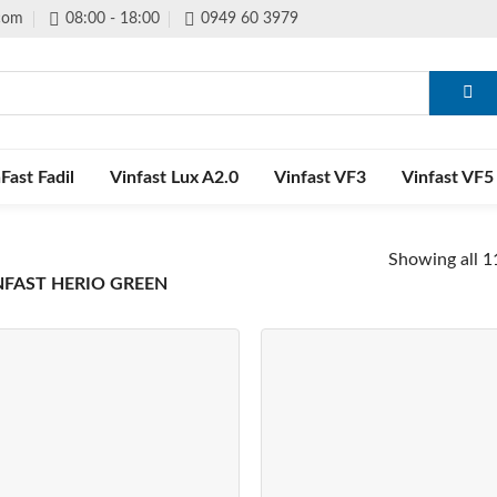
.com
08:00 - 18:00
0949 60 3979
Fast Fadil
Vinfast Lux A2.0
Vinfast VF3
Vinfast VF5
Showing all 11
NFAST HERIO GREEN