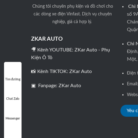
Gói combo
(6)
Chúng tôi
chuyên phụ kiện và đồ chơi cho
Chi
các dòng xe điện Vinfast. Dịch vụ chuyên
số 9
Hiển thị kính lái HUD
(0)
nghiệp, giá cả hợp lý.
Chán
Quận
Loa sub
(0)
ZKAR AUTO
Chi 
Lốp
(0)
🎥 Kênh YOUTUBE:
ZKar Auto - Phụ
Định
Kiện Ô Tô
Một,
Lốp BFGoodrich 18″
(0)
📸 Kênh TIKTOK:
ZKar Auto
Điện 
Lốp BFGoodrich 20″
(0)
Tìm đường
Email
▣ Fanpage:
ZKar Auto
Mâm
(4)
Webs
Chat Zalo
Mâm 17 inch
(0)
Yêu c
Messenger
Mâm 18 inch
(0)
Mâm 19 inch
(0)