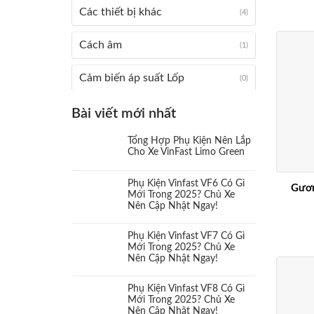
Các thiết bị khác
(4)
Cách âm
(1)
Cảm biến áp suất Lốp
(0)
Camera 360
Bài viết mới nhất
(3)
Tổng Hợp Phụ Kiện Nên Lắp
Camera cặp lề
(0)
Cho Xe VinFast Limo Green
Camera hành trình
(10)
Phụ Kiện Vinfast VF6 Có Gì
Gươn
Mới Trong 2025? Chủ Xe
Nên Cập Nhật Ngay!
Camera và màn hình
(15)
Phụ Kiện Vinfast VF7 Có Gì
Cản sau
(0)
Mới Trong 2025? Chủ Xe
Nên Cập Nhật Ngay!
Cản trước
(1)
Phụ Kiện Vinfast VF8 Có Gì
Mới Trong 2025? Chủ Xe
Cụm đèn
(0)
Nên Cập Nhật Ngay!