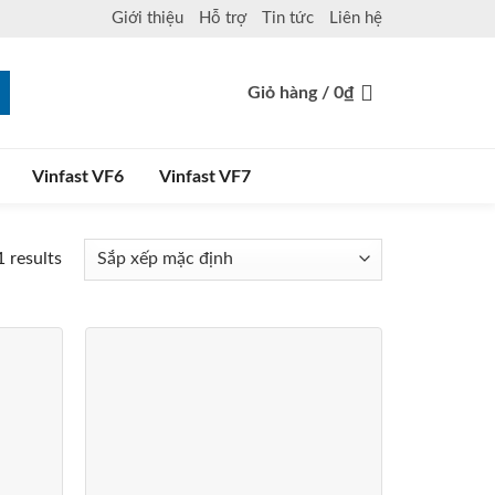
Giới thiệu
Hỗ trợ
Tin tức
Liên hệ
Giỏ hàng /
0
₫
Vinfast VF6
Vinfast VF7
 results