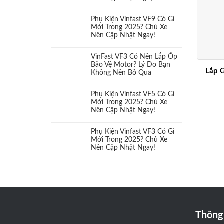
Cụm đèn hậu
Phụ Kiện Vinfast VF9 Có Gì
(0)
Mới Trong 2025? Chủ Xe
Nên Cập Nhật Ngay!
Cụm đèn trước
(0)
VinFast VF3 Có Nên Lắp Ốp
Bảo Vệ Motor? Lý Do Bạn
Dụng cụ bảo vệ
(1)
Lắp 
Không Nên Bỏ Qua
Đèn
(9)
Phụ Kiện Vinfast VF5 Có Gì
Mới Trong 2025? Chủ Xe
Nên Cập Nhật Ngay!
Đèn tăng sáng
(9)
Phụ Kiện Vinfast VF3 Có Gì
Đèn Xeon
(0)
Mới Trong 2025? Chủ Xe
Nên Cập Nhật Ngay!
Đồ chơi xe bán tải Vinfast
(0)
Độ mâm lốp
(0)
Gập gương tự động
(0)
Thông 