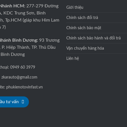
 Nhánh HCM:
277-279 Đường
Giới thiệu
A, KDC Trung Sơn, Bình
Chính sách đổi trả
h, Tp.HCM (giáp khu Him Lam
 7)
Chính sách bảo mật
Chính sách bảo hành và đổi trả
Nhánh Bình Dương:
93 Trương
, P. Hiệp Thành, TP. Thủ Dầu
Vận chuyển hàng hóa
 Bình Dương
Liên hệ
thoại:
0949 60 3979
: zkarauto@gmail.com
ite:
phukienotovinfast.vn
ầu tư vấn