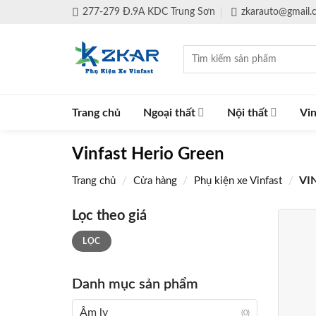
Skip
277-279 Đ.9A KDC Trung Sơn
zkarauto@gmail
to
content
Tìm
kiếm:
Trang chủ
Ngoại thất
Nội thất
Vin
Vinfast Herio Green
/
/
/
VI
Trang chủ
Cửa hàng
Phụ kiện xe Vinfast
Lọc theo giá
Giá
Giá
LỌC
tối
tối
thiểu
đa
Danh mục sản phẩm
Âm ly
(0)