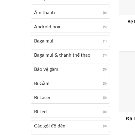
Âm thanh
(6)
Bệ 
Android box
(5)
Baga mui
(1)
Baga mui & thanh thể thao
(2)
Bảo vệ gầm
(0)
Bi Gầm
(0)
Bi Laser
(0)
Bi Led
(8)
Độ L
Các gói độ đèn
(0)