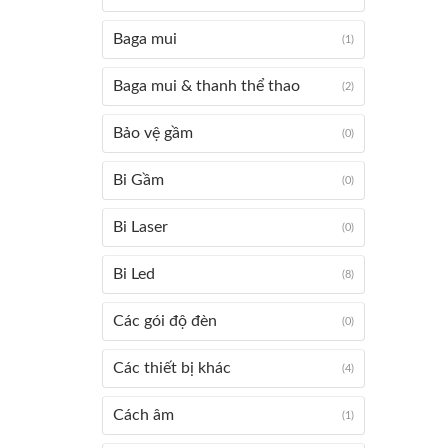
Baga mui
(1)
Baga mui & thanh thể thao
(2)
Bảo vệ gầm
(0)
Bi Gầm
(0)
Bi Laser
(0)
Bi Led
(8)
Các gói độ đèn
(0)
Các thiết bị khác
(4)
Cách âm
(1)