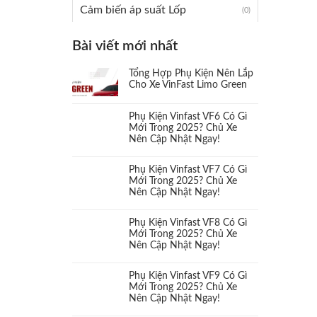
Cảm biến áp suất Lốp
(0)
Camera 360
Bài viết mới nhất
(3)
Tổng Hợp Phụ Kiện Nên Lắp
Camera cặp lề
(0)
Cho Xe VinFast Limo Green
Camera hành trình
(10)
Phụ Kiện Vinfast VF6 Có Gì
Mới Trong 2025? Chủ Xe
Nên Cập Nhật Ngay!
Camera và màn hình
(15)
Phụ Kiện Vinfast VF7 Có Gì
Cản sau
(0)
Mới Trong 2025? Chủ Xe
Nên Cập Nhật Ngay!
Cản trước
(1)
Phụ Kiện Vinfast VF8 Có Gì
Mới Trong 2025? Chủ Xe
Cụm đèn
(0)
Nên Cập Nhật Ngay!
Cụm đèn hậu
Phụ Kiện Vinfast VF9 Có Gì
(0)
Mới Trong 2025? Chủ Xe
Nên Cập Nhật Ngay!
Cụm đèn trước
(0)