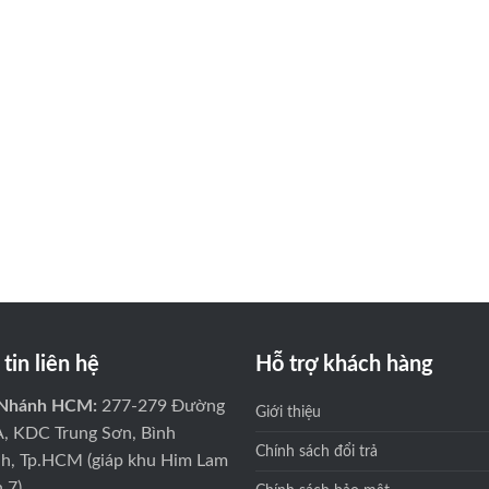
tin liên hệ
Hỗ trợ khách hàng
 Nhánh HCM:
277-279 Đường
Giới thiệu
A, KDC Trung Sơn, Bình
Chính sách đổi trả
h, Tp.HCM (giáp khu Him Lam
 7)