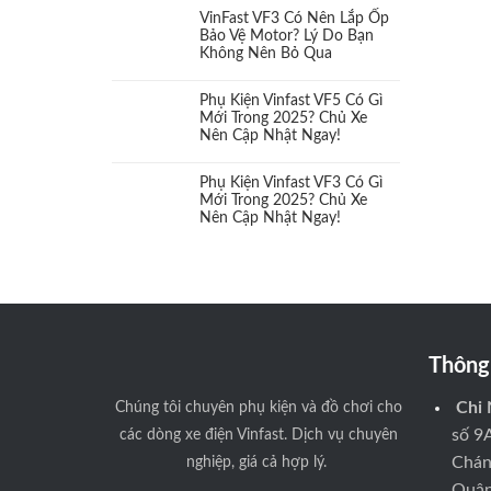
VinFast VF3 Có Nên Lắp Ốp
Bảo Vệ Motor? Lý Do Bạn
Dụng cụ bảo vệ
(1)
Không Nên Bỏ Qua
Đèn
(9)
Phụ Kiện Vinfast VF5 Có Gì
Mới Trong 2025? Chủ Xe
Nên Cập Nhật Ngay!
Đèn tăng sáng
(9)
Phụ Kiện Vinfast VF3 Có Gì
Đèn Xeon
(0)
Mới Trong 2025? Chủ Xe
Nên Cập Nhật Ngay!
Đồ chơi xe bán tải Vinfast
(0)
Độ mâm lốp
(0)
Gập gương tự động
(0)
Thông 
Gói combo
(6)
Chúng tôi
chuyên phụ kiện và đồ chơi cho
Chi
các dòng xe điện Vinfast. Dịch vụ chuyên
số 9
Hiển thị kính lái HUD
(0)
nghiệp, giá cả hợp lý.
Chán
Quận