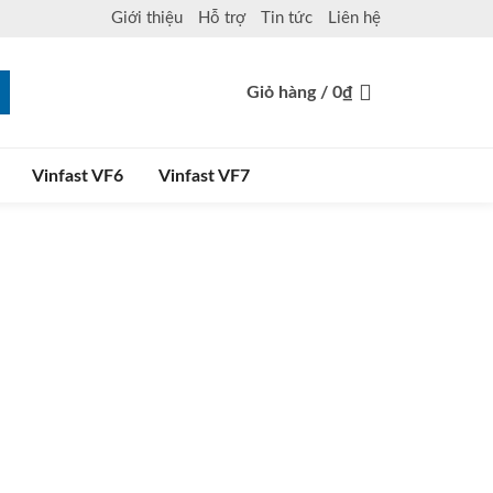
Giới thiệu
Hỗ trợ
Tin tức
Liên hệ
Giỏ hàng /
0
₫
Vinfast VF6
Vinfast VF7