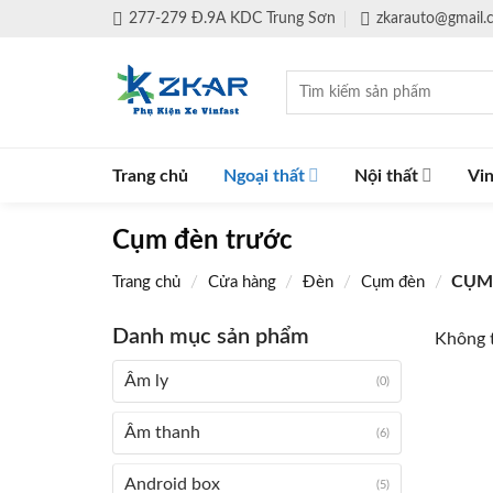
Skip
277-279 Đ.9A KDC Trung Sơn
zkarauto@gmail
to
content
Tìm
kiếm:
Trang chủ
Ngoại thất
Nội thất
Vin
Cụm đèn trước
/
/
/
/
CỤM
Trang chủ
Cửa hàng
Đèn
Cụm đèn
Danh mục sản phẩm
Không t
Âm ly
(0)
Âm thanh
(6)
Android box
(5)