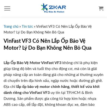
S
k
i
p
t
Trang chủ
»
Tin tức
»
VinFast VF3 Có Nên Lắp Ốp Bảo Vệ
o
Motor? Lý Do Bạn Không Nên Bỏ Qua
c
VinFast VF3 Có Nên Lắp Ốp Bảo Vệ
o
Motor? Lý Do Bạn Không Nên Bỏ Qua
n
t
e
Lắp Ốp Bảo Vệ Motor VinFast VF3
không chỉ là phụ kiện
n
giúp tăng độ bền và tuổi thọ cho động cơ, mà còn là giải
t
pháp nâng cấp an toàn đáng giá cho những ai thường xuyên
di chuyển trên địa hình xấu, ngập nước hoặc đường gồ ghề.
Địa chỉ
lắp ốp bảo vệ motor chính hãng, thiết kế vừa khít
dành riêng cho VinFast VF3
uy tín tại TP.HCM & Bình
Dương. Sản phẩm được gia công từ hợp kim hoặc nhựa
ABS cao cấp, dễ lắp đặt, không khoan đục xe, đảm bảo