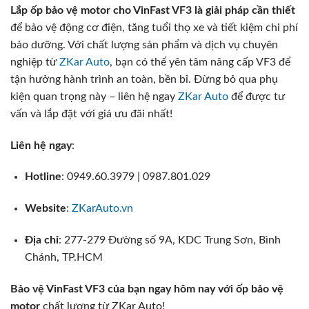
Lắp ốp bảo vệ motor cho VinFast VF3 là giải pháp cần thiết
để bảo vệ động cơ điện, tăng tuổi thọ xe và tiết kiệm chi phí
bảo dưỡng. Với chất lượng sản phẩm và dịch vụ chuyên
nghiệp từ
ZKar Auto
, bạn có thể yên tâm nâng cấp VF3 để
tận hưởng hành trình an toàn, bền bỉ. Đừng bỏ qua phụ
kiện quan trọng này – liên hệ ngay
ZKar Auto
để được tư
vấn và lắp đặt với giá ưu đãi nhất!
Liên hệ ngay
:
Hotline
: 0949.60.3979 | 0987.801.029
Website
:
ZKarAuto.vn
Địa chỉ
: 277-279 Đường số 9A, KDC Trung Sơn, Bình
Chánh, TP.HCM
Bảo vệ VinFast VF3 của bạn ngay hôm nay với ốp bảo vệ
motor
chất lượng từ ZKar Auto!