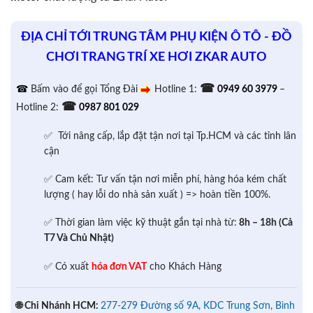
ĐỊA CHỈ TỚI TRUNG TÂM PHỤ KIỆN Ô TÔ - ĐỒ
CHƠI TRANG TRÍ XE HƠI ZKAR AUTO
☎
☎
Bấm vào để gọi Tổng Đài
Hotline 1:
0949 60 3979
–
☎
Hotline 2:
0987 801 029
✅ Tới nâng cấp, lắp đặt tận nơi tại Tp.HCM và các tỉnh lân
cận
✅ Cam kết: Tư vấn tận nơi miễn phí, hàng hóa kém chất
lượng ( hay lỗi do nhà sản xuất ) => hoàn tiền 100%.
✅ Thời gian làm việc kỹ thuật gắn tại nhà từ:
8h – 18h (Cả
T7 Và Chủ Nhật)
✅ Có xuất
hóa đơn VAT
cho Khách Hàng
🌐 Chi Nhánh HCM:
277-279 Đường số 9A, KDC Trung Sơn, Bình