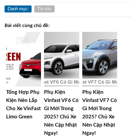
Danh mục:
Tin tức
Bài viết cùng chủ đề:
Tổng Hợp Phụ
Phụ Kiện
Phụ Kiện
Kiện Nên Lắp
Vinfast VF6 Có
Vinfast VF7 Có
Cho Xe VinFast
Gì Mới Trong
Gì Mới Trong
Limo Green
2025? Chủ Xe
2025? Chủ Xe
Nên Cập Nhật
Nên Cập Nhật
Ngay!
Ngay!