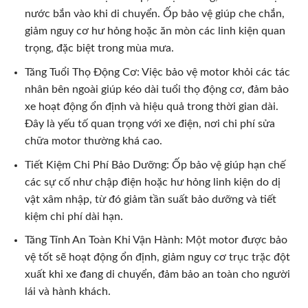
nước bắn vào khi di chuyển. Ốp bảo vệ giúp che chắn,
giảm nguy cơ hư hỏng hoặc ăn mòn các linh kiện quan
trọng, đặc biệt trong mùa mưa.
Tăng Tuổi Thọ Động Cơ: Việc bảo vệ motor khỏi các tác
nhân bên ngoài giúp kéo dài tuổi thọ động cơ, đảm bảo
xe hoạt động ổn định và hiệu quả trong thời gian dài.
Đây là yếu tố quan trọng với xe điện, nơi chi phí sửa
chữa motor thường khá cao.
Tiết Kiệm Chi Phí Bảo Dưỡng: Ốp bảo vệ giúp hạn chế
các sự cố như chập điện hoặc hư hỏng linh kiện do dị
vật xâm nhập, từ đó giảm tần suất bảo dưỡng và tiết
kiệm chi phí dài hạn.
Tăng Tính An Toàn Khi Vận Hành: Một motor được bảo
vệ tốt sẽ hoạt động ổn định, giảm nguy cơ trục trặc đột
xuất khi xe đang di chuyển, đảm bảo an toàn cho người
lái và hành khách.