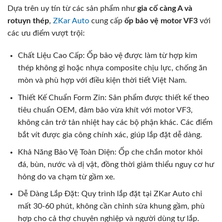
Dựa trên uy tín từ các sản phẩm như
gia cố càng A và
rotuyn thép
,
ZKar Auto
cung cấp
ốp bảo vệ motor VF3
với
các ưu điểm vượt trội:
Chất Liệu Cao Cấp: Ốp bảo vệ được làm từ hợp kim
thép không gỉ hoặc nhựa composite chịu lực, chống ăn
mòn và phù hợp với điều kiện thời tiết Việt Nam.
Thiết Kế Chuẩn Form Zin: Sản phẩm được thiết kế theo
tiêu chuẩn OEM, đảm bảo vừa khít với motor VF3,
không cản trở tản nhiệt hay các bộ phận khác. Các điểm
bắt vít được gia công chính xác, giúp lắp đặt dễ dàng.
Khả Năng Bảo Vệ Toàn Diện: Ốp che chắn motor khỏi
đá, bùn, nước và dị vật, đồng thời giảm thiểu nguy cơ hư
hỏng do va chạm từ gầm xe.
Dễ Dàng Lắp Đặt: Quy trình lắp đặt tại ZKar Auto chỉ
mất 30-60 phút, không cần chỉnh sửa khung gầm, phù
hợp cho cả thợ chuyên nghiệp và người dùng tự lắp.