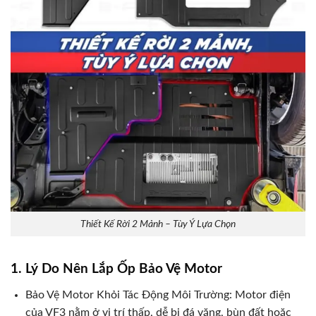
Thiết Kế Rời 2 Mảnh – Tùy Ý Lựa Chọn
1. Lý Do Nên Lắp Ốp Bảo Vệ Motor
Bảo Vệ Motor Khỏi Tác Động Môi Trường: Motor điện
của VF3 nằm ở vị trí thấp, dễ bị đá văng, bùn đất hoặc