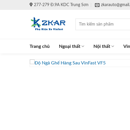
Skip
277-279 Đ.9A KDC Trung Sơn
zkarauto@gmail
to
content
Tìm
kiếm:
Trang chủ
Ngoại thất
Nội thất
Vin