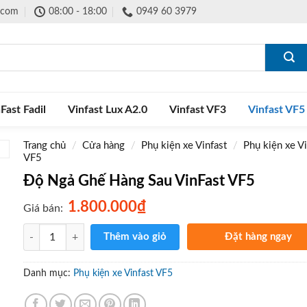
.com
08:00 - 18:00
0949 60 3979
Fast Fadil
Vinfast Lux A2.0
Vinfast VF3
Vinfast VF5
Trang chủ
/
Cửa hàng
/
Phụ kiện xe Vinfast
/
Phụ kiện xe Vi
VF5
Độ Ngả Ghế Hàng Sau VinFast VF5
₫
1.800.000
Giá bán:
Số lượng
Thêm vào giỏ
Đặt hàng ngay
Gọi điện xác nhận và giao 
tận nơi
Danh mục:
Phụ kiện xe Vinfast VF5