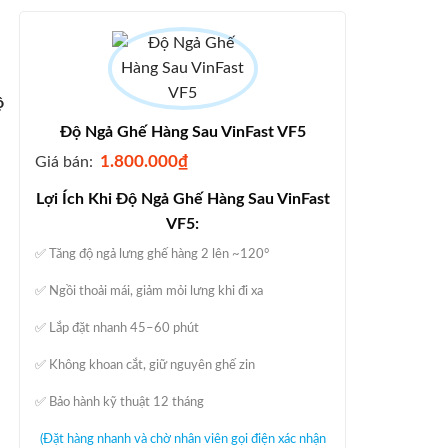
ộ
Độ Ngả Ghế Hàng Sau VinFast VF5
1.800.000
₫
Giá bán:
Lợi Ích Khi Độ Ngả Ghế Hàng Sau VinFast
VF5:
✅ Tăng độ ngả lưng ghế hàng 2 lên ~120°
✅ Ngồi thoải mái, giảm mỏi lưng khi đi xa
✅ Lắp đặt nhanh 45–60 phút
✅ Không khoan cắt, giữ nguyên ghế zin
✅ Bảo hành kỹ thuật 12 tháng
(Đặt hàng nhanh và chờ nhân viên gọi điện xác nhận