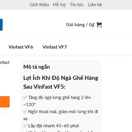
Giới thiệu
Hỗ trợ
Tin tức
Liên hệ
Giỏ hàng /
0
₫
Vinfast VF6
Vinfast VF7
nfast
Mô tả ngắn
Lợi Ích Khi Độ Ngả Ghế Hàng
Sau VinFast VF5:
✅ Tăng độ ngả lưng ghế hàng 2 lên
~120°
hàng
✅ Ngồi thoải mái, giảm mỏi lưng khi đi
xa
✅ Lắp đặt nhanh 45–60 phút