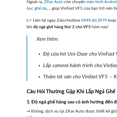
Ngoài ra,
ZKar Auto
còn chuyên
màn hình Andro
bọc ghế da
,… giúp VinFast VF5 của bạn trở nên ti
👉 Liên hệ ngay Zalo/Hotline
0949.60.3979
hoặ
khi
độ ngả ghế hàng thứ 2 cho VF5
hôm nay!
Xem thêm:
Độ cửa hít Uni-Door cho VinFast
Lắp camera hành trình cho Vinfa
Thảm lót sàn cho Vinfast VF5 – 
Câu Hỏi Thường Gặp Khi Lắp Ngả Ghế 
1. Độ ngả ghế hàng sau có ảnh hưởng đến 
⇒ Không, dịch vụ tại ZKar Auto được thiết kế giữ