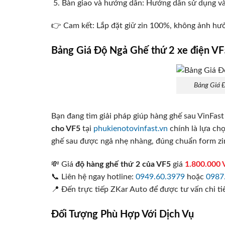
Bàn giao và hướng dẫn: Hướng dẫn sử dụng và 
👉 Cam kết: Lắp đặt giữ zin 100%, không ảnh hư
Bảng Giá Độ Ngả Ghế thứ 2 xe điện V
Bảng Giá 
Bạn đang tìm giải pháp giúp hàng ghế sau VinFas
cho VF5
tại
phukienotovinfast.vn
chính là lựa chọ
ghế sau được ngả nhẹ nhàng, đúng chuẩn form zi
💸 Giá
độ hàng ghế thứ 2 của VF5
giá
1.800.000
📞 Liên hệ ngay hotline:
0949.60.3979
hoặc
0987
📍 Đến trực tiếp ZKar Auto để được tư vấn chi ti
Đối Tượng Phù Hợp Với Dịch Vụ