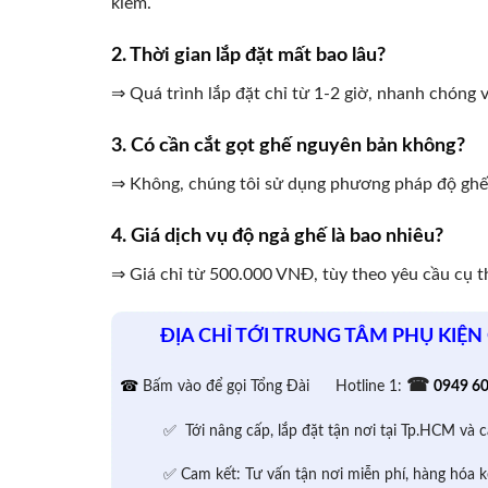
kiểm.
2. Thời gian lắp đặt mất bao lâu?
⇒ Quá trình lắp đặt chỉ từ 1-2 giờ, nhanh chóng v
3. Có cần cắt gọt ghế nguyên bản không?
⇒ Không, chúng tôi sử dụng phương pháp độ ghế k
4. Giá dịch vụ độ ngả ghế là bao nhiêu?
⇒ Giá chỉ từ 500.000 VNĐ, tùy theo yêu cầu cụ thể
ĐỊA CHỈ TỚI TRUNG TÂM PHỤ KIỆN
☎
☎
Bấm vào để gọi Tổng Đài
Hotline 1:
0949 6
✅ Tới nâng cấp, lắp đặt tận nơi tại Tp.HCM và c
✅ Cam kết: Tư vấn tận nơi miễn phí, hàng hóa k