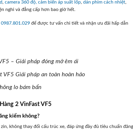
id
,
camera 360 độ,
cảm biến áp suất lốp
,
dán phim cách nhiệt
,
ện nghi và đẳng cấp hơn bao giờ hết.
c
0987.801.029
để được tư vấn chi tiết và nhận ưu đãi hấp dẫn
 VF5 – Giải pháp đóng mở êm ái
st VF5 Giải pháp an toàn hoàn hảo
Không lo bám bẩn
Hàng 2 VinFast VF5
đăng kiểm không?
 zin, không thay đổi cấu trúc xe, đáp ứng đầy đủ tiêu chuẩn đăn