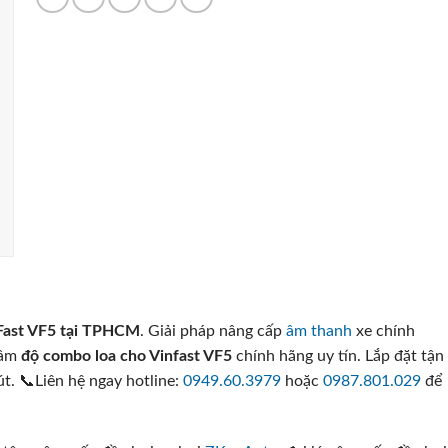
nFast VF5 tại TPHCM
. Giải pháp nâng cấp
âm thanh
xe chính
tâm
độ combo loa cho Vinfast VF5
chính hãng uy tín. Lắp đặt tận
́t. 📞Liên hệ ngay hotline:
0949.60.3979
hoặc
0987.801.029
để