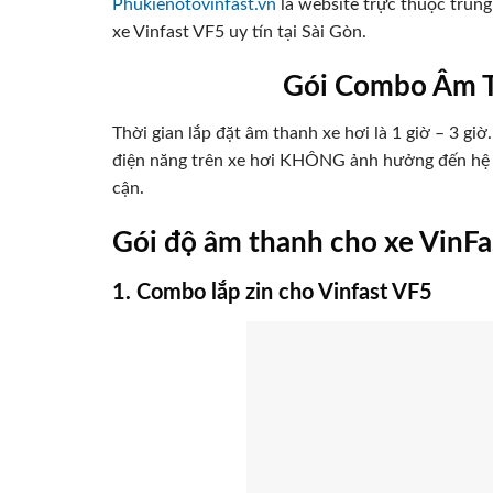
Phukienotovinfast.vn
là website trực thuộc trun
xe Vinfast VF5 uy tín tại Sài Gòn.
Gói Combo Âm T
Thời gian lắp đặt âm thanh xe hơi là 1 giờ – 3 g
điện năng trên xe hơi KHÔNG ảnh hưởng đến hệ th
cận.
Gói độ âm thanh cho xe VinF
1. Combo lắp zin cho Vinfast VF5