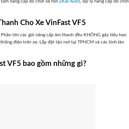
g tâm nâng cấp đồ chơi xe hơi
ZKar Auto
, đại lý nâng cấp đồ chơi
hanh Cho Xe VinFast VF5
iờ. Phần lớn các gói nâng cấp âm thanh đều KHÔNG gây tiêu hao
ống điện trên xe. Lắp đặt tận nơi tại TPHCM và các tỉnh lân
ast VF5 bao gồm những gì?