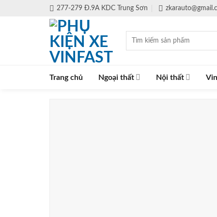
Skip
277-279 Đ.9A KDC Trung Sơn
zkarauto@gmail
to
content
Tìm
kiếm:
Trang chủ
Ngoại thất
Nội thất
Vin