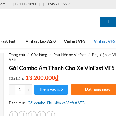
.com
08:00 - 18:00
0949 60 3979
Fast Fadil
Vinfast Lux A2.0
Vinfast VF3
Vinfast VF5
Trang chủ
/
Cửa hàng
/
Phụ kiện xe Vinfast
/
Phụ kiện xe Vi
VF5
Gói Combo Âm Thanh Cho Xe VinFast VF5
₫
13.200.000
Giá bán:
Số lượng
Thêm vào giỏ
Đặt hàng ngay
Gọi điện xác nhận và giao 
tận nơi
Danh mục:
Gói combo
,
Phụ kiện xe Vinfast VF5