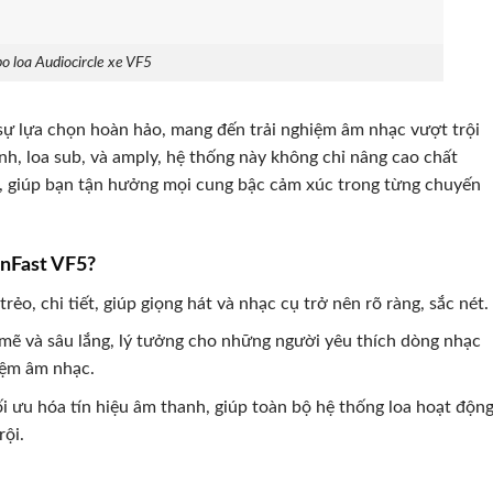
 loa Audiocircle xe VF5
sự lựa chọn hoàn hảo, mang đến trải nghiệm âm nhạc vượt trội
nh, loa sub, và amply, hệ thống này không chỉ nâng cao chất
, giúp bạn tận hưởng mọi cung bậc cảm xúc trong từng chuyến
inFast VF5?
rẻo, chi tiết, giúp giọng hát và nhạc cụ trở nên rõ ràng, sắc nét.
mẽ và sâu lắng, lý tưởng cho những người yêu thích dòng nhạc
iệm âm nhạc.
i ưu hóa tín hiệu âm thanh, giúp toàn bộ hệ thống loa hoạt độn
rội.