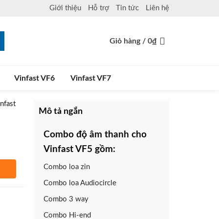
Giới thiệu
Hỗ trợ
Tin tức
Liên hệ
Giỏ hàng /
0
₫
Vinfast VF6
Vinfast VF7
nfast
Mô tả ngắn
Combo độ âm thanh cho
Vinfast VF5 gồm:
Combo loa zin
hàng
Combo loa Audiocircle
Combo 3 way
Combo Hi-end