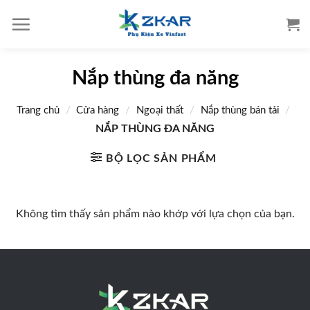
S
k
i
p
Nắp thùng đa năng
t
o
/
/
/
/
Trang chủ
Cửa hàng
Ngoại thất
Nắp thùng bán tải
c
o
NẮP THÙNG ĐA NĂNG
n
BỘ LỌC SẢN PHẨM
t
e
n
Không tìm thấy sản phẩm nào khớp với lựa chọn của bạn.
t