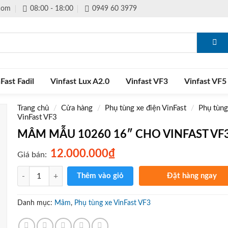
.com
08:00 - 18:00
0949 60 3979
Fast Fadil
Vinfast Lux A2.0
Vinfast VF3
Vinfast VF5
Trang chủ
/
Cửa hàng
/
Phụ tùng xe điện VinFast
/
Phụ tùng
VinFast VF3
MÂM MẪU 10260 16″ CHO VINFAST VF
₫
12.000.000
Giá bán:
Số lượng
Thêm vào giỏ
Đặt hàng ngay
Gọi điện xác nhận và giao 
tận nơi
Danh mục:
Mâm
,
Phụ tùng xe VinFast VF3