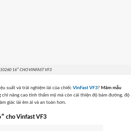
0260 16″ CHO VINFAST VF3
u suất và trải nghiệm lái của chiếc
VinFast VF3
?
Mâm mẫu
 chỉ nâng cao tính thẩm mỹ mà còn cải thiện độ bám đường, độ
m giác lái êm ái và an toàn hơn.
″ cho Vinfast VF3