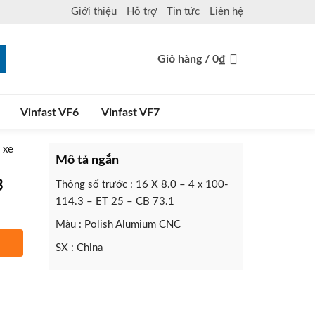
Giới thiệu
Hỗ trợ
Tin tức
Liên hệ
Giỏ hàng /
0
₫
Vinfast VF6
Vinfast VF7
 xe
Mô tả ngắn
3
Thông số trước : 16 X 8.0 – 4 x 100-
114.3 – ET 25 – CB 73.1
Màu : Polish Alumium CNC
SX : China
hàng