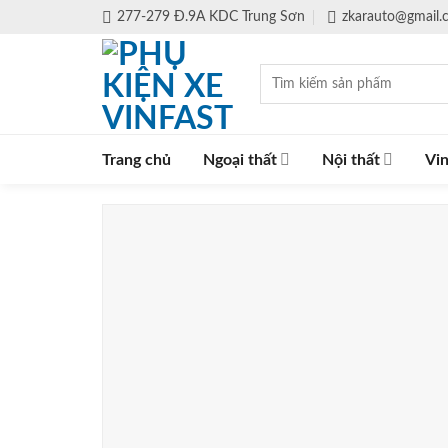
Skip
277-279 Đ.9A KDC Trung Sơn
zkarauto@gmail
to
content
Tìm
kiếm:
Trang chủ
Ngoại thất
Nội thất
Vin