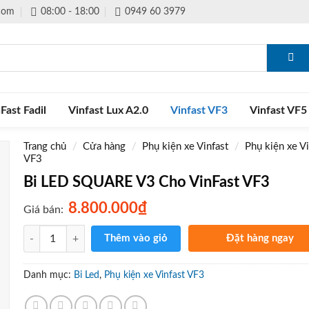
.com
08:00 - 18:00
0949 60 3979
Fast Fadil
Vinfast Lux A2.0
Vinfast VF3
Vinfast VF5
Trang chủ
/
Cửa hàng
/
Phụ kiện xe Vinfast
/
Phụ kiện xe Vi
VF3
Bi LED SQUARE V3 Cho VinFast VF3
₫
8.800.000
Giá bán:
Số lượng
Thêm vào giỏ
Đặt hàng ngay
Gọi điện xác nhận và giao 
tận nơi
Danh mục:
Bi Led
,
Phụ kiện xe Vinfast VF3