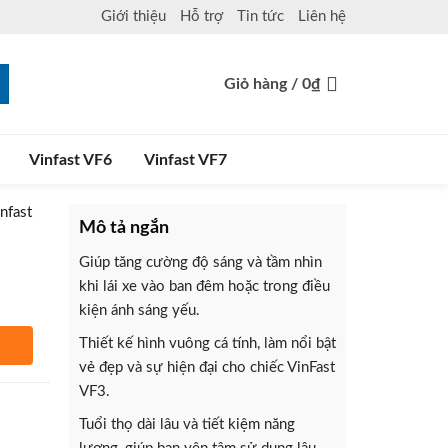
Giới thiệu
Hỗ trợ
Tin tức
Liên hệ
Giỏ hàng /
0
₫
Vinfast VF6
Vinfast VF7
nfast
Mô tả ngắn
Giúp tăng cường độ sáng và tầm nhìn
khi lái xe vào ban đêm hoặc trong điều
kiện ánh sáng yếu.
Thiết kế hình vuông cá tính, làm nổi bật
vẻ đẹp và sự hiện đại cho chiếc VinFast
hàng
VF3.
Tuổi thọ dài lâu và tiết kiệm năng