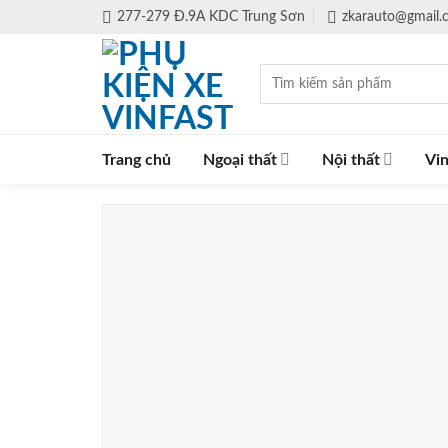
Skip
277-279 Đ.9A KDC Trung Sơn
zkarauto@gmail
to
content
Tìm
kiếm:
Trang chủ
Ngoại thất
Nội thất
Vin