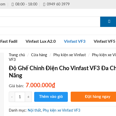
.com
08:00 - 18:00
0949 60 3979
Fast Fadil
Vinfast Lux A2.0
Vinfast VF3
Vinfast VF5
Trang chủ
/
Cửa hàng
/
Phụ kiện xe Vinfast
/
Phụ kiện xe Vi
VF3
Độ Ghế Chỉnh Điện Cho Vinfast VF3 Đa C
Năng
₫
7.000.000
Giá bán:
Số lượng
Thêm vào giỏ
Đặt hàng ngay
Gọi điện xác nhận và giao 
tận nơi
Danh mục:
Nội thất
,
Phụ kiện xe Vinfast VF3