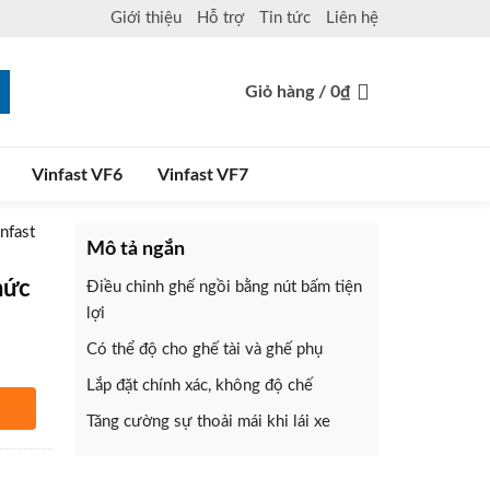
Giới thiệu
Hỗ trợ
Tin tức
Liên hệ
Giỏ hàng /
0
₫
Vinfast VF6
Vinfast VF7
nfast
Mô tả ngắn
hức
Điều chỉnh ghế ngồi bằng nút bấm tiện
lợi
Có thể độ cho ghế tài và ghế phụ
Lắp đặt chính xác, không độ chế
Tăng cường sự thoải mái khi lái xe
hàng