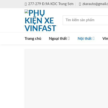
Skip
277-279 Đ.9A KDC Trung Sơn
zkarauto@gmail
to
content
Tìm
kiếm:
Trang chủ
Ngoại thất
Nội thất
Vin