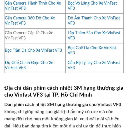
Gắn Camera Hành Trình Cho Xe
Bọc Vô Lăng Cho Xe VinFast
VinFast VF3
VF3
Gắn Camera 360 Độ Cho Xe
Độ Âm Thanh Cho Xe VinFast
VinFast VF3
VF3
Gắn Camera Cập Lề Cho Xe
Lắp Thảm Sàn Cho Xe VinFast
VinFast VF3
VF3
Bọc Ghế Da Cho Xe VinFast
Bọc Trần Da Cho Xe VinFast VF3
VF3
Độ Ghế Chỉnh Điện Cho Xe
Gắn Bệ Tỳ Tay Cho Xe VinFast
VinFast VF3
VF3
Địa chỉ dán phim cách nhiệt 3M hạng thương gia
cho Vinfast VF3 tại TP. Hồ Chí Minh
Dán phim cách nhiệt 3M hạng thương gia
cho Vinfast VF3
không chỉ giúp nâng cao giá trị thẩm mỹ của xe mà còn
mang đến cho bạn một không gian lái xe thoải mái và hiện
đại. Nếu bạn đang tìm kiếm một địa chỉ uy tín để thực hiện