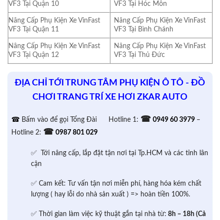
VF3 Tại Quận 10
VF3 Tại Hóc Môn
Nâng Cấp Phụ Kiện Xe VinFast
Nâng Cấp Phụ Kiện Xe VinFast
VF3 Tại Quận 11
VF3 Tại Bình Chánh
Nâng Cấp Phụ Kiện Xe VinFast
Nâng Cấp Phụ Kiện Xe VinFast
VF3 Tại Quận 12
VF3 Tại Thủ Đức
ĐỊA CHỈ TỚI TRUNG TÂM PHỤ KIỆN Ô TÔ - ĐỒ
CHƠI TRANG TRÍ XE HƠI ZKAR AUTO
☎
☎
Bấm vào để gọi Tổng Đài
Hotline 1:
0949 60 3979
–
☎
Hotline 2:
0987 801 029
✅ Tới nâng cấp, lắp đặt tận nơi tại Tp.HCM và các tỉnh lân
cận
✅ Cam kết: Tư vấn tận nơi miễn phí, hàng hóa kém chất
lượng ( hay lỗi do nhà sản xuất ) => hoàn tiền 100%.
✅ Thời gian làm việc kỹ thuật gắn tại nhà từ:
8h – 18h (Cả