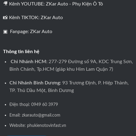
🎥 Kênh YOUTUBE:
ZKar Auto - Phụ Kiện Ô Tô
📸 Kênh TIKTOK:
ZKar Auto
▣ Fanpage:
ZKar Auto
Thông tin liên hệ
Chi Nhánh HCM:
277-279 Đường số 9A, KDC Trung Sơn,
Bình Chánh, Tp.HCM (giáp khu Him Lam Quận 7)
Chi Nhánh Bình Dương:
93 Trương Định, P. Hiệp Thành,
TP. Thủ Dầu Một, Bình Dương
Điện thoại:
0949 60 3979
Email: zkarauto@gmail.com
Website:
phukienotovinfast.vn