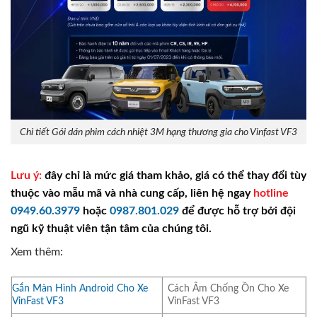
Chi tiết Gói dán phim cách nhiệt 3M hạng thương gia cho Vinfast VF3
Lưu ý:
đây chỉ là mức giá tham khảo, giá có thể thay đổi tùy
thuộc vào mẫu mã và nhà cung cấp, liên hệ ngay
hotline
0949.60.3979
hoặc
0987.801.029
để được hỗ trợ bởi đội
ngũ kỹ thuật viên tận tâm của chúng tôi.
Xem thêm:
Gắn Màn Hình Android Cho Xe
Cách Âm Chống Ồn Cho Xe
VinFast VF3
VinFast VF3