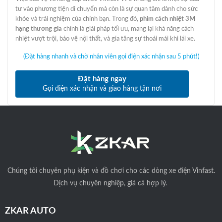
g
h
ố
i
tư vào phương tiện di chuyển mà còn là sự quan tâm dành cho sức
c
ệ
khỏe và trải nghiệm của chính bạn. Trong đó,
phim cách nhiệt 3M
l
n
à
t
hạng thương gia
chính là giải pháp tối ưu, mang lại khả năng cách
:
ạ
nhiệt vượt trội, bảo vệ nội thất, và gia tăng sự thoải mái khi lái xe.
1
i
4
l
.
à
(Đặt hàng nhanh và chờ nhân viên gọi điện xác nhận sau 5 phút!)
8
:
0
1
0
1
.
.
Đặt hàng ngay
0
8
Gọi điện xác nhận và giao hàng tận nơi
0
4
0
0
₫
.
.
0
0
0
₫
.
Chúng tôi
chuyên phụ kiện và đồ chơi cho các dòng xe điện Vinfast.
Dịch vụ chuyên nghiệp, giá cả hợp lý.
ZKAR AUTO