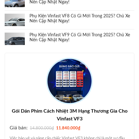
Nên Cập Nhật Ngay!
Phụ Kiện Vinfast VF8 Có Gì Mới Trong 2025? Chủ Xe
Nên Cập Nhật Ngay!
Phụ Kiện Vinfast VF9 Có Gì Mới Trong 2025? Chủ Xe
Nên Cập Nhật Ngay!
Gói Dán Phim Cách Nhiệt 3M Hạng Thương Gia Cho
Vinfast VF3
G
G
Giá bán:
14.800.000
₫
11.840.000
₫
i
i
á
á
Việc bảo vệ và nâng cấp chiếc Vinfast VF3 không chỉ là một sự đầu