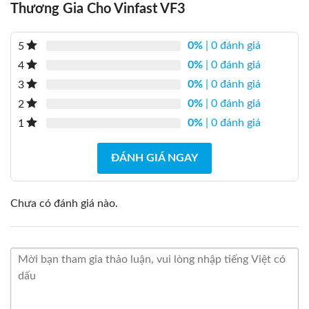
Thương Gia Cho Vinfast VF3
0
0
0
.
₫
0
.
0
0
0%
| 0 đánh giá
5
₫
.
0%
| 0 đánh giá
4
0%
| 0 đánh giá
3
0%
| 0 đánh giá
2
0%
| 0 đánh giá
1
ĐÁNH GIÁ NGAY
Chưa có đánh giá nào.