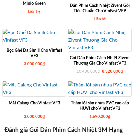
Minio Green
Dán Phim Cách Nhiệt Zivent Gói
Tiêu Chuẩn Cho VinFast VF9
Liên hệ
Liên hệ
Bọc Ghế Da Simili Cho Vinfast
VF3
Gói Dán Phim Cách Nhiệt Zivent
Thương Gia Cho Vinfast VF3
3.000.000
₫
G
G
10.400.000
₫
8.320.000
₫
i
i
á
á
g
h
ố
i
c
ệ
l
n
à
t
:
ạ
Mặt Calang Cho Vinfast VF3
Thảm lót sàn nhựa PVC cao cấp
1
i
HUVI cho Vinfast VF3
0
l
.
à
3.000.000
₫
1.690.000
₫
4
:
0
8
0
.
Đánh giá Gói Dán Phim Cách Nhiệt 3M Hạng
.
3
0
2