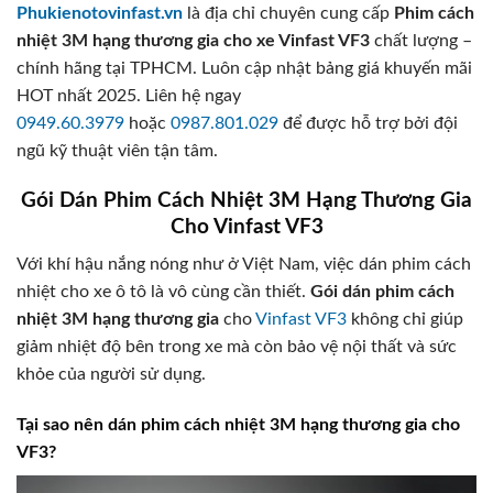
₫
.
Phukienotovinfast.vn
là địa chỉ chuyên cung cấp
Phim cách
.
0
0
nhiệt 3M hạng thương gia cho xe Vinfast VF3
chất lượng –
0
₫
chính hãng tại TPHCM. Luôn cập nhật bảng giá khuyến mãi
.
HOT nhất 2025. Liên hệ ngay
0949.60.3979
hoặc
0987.801.029
để được hỗ trợ bởi đội
ngũ kỹ thuật viên tận tâm.
Gói Dán Phim Cách Nhiệt 3M Hạng Thương Gia
Cho Vinfast VF3
Với khí hậu nắng nóng như ở Việt Nam, việc dán phim cách
nhiệt cho xe ô tô là vô cùng cần thiết.
Gói dán phim cách
nhiệt 3M hạng thương gia
cho
Vinfast VF3
không chỉ giúp
giảm nhiệt độ bên trong xe mà còn bảo vệ nội thất và sức
khỏe của người sử dụng.
Tại sao nên dán phim cách nhiệt 3M hạng thương gia cho
VF3?