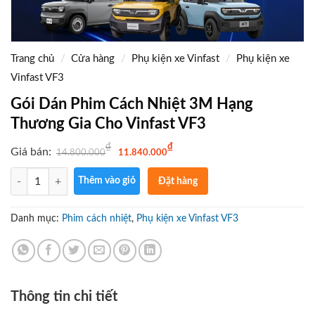
Trang chủ
/
Cửa hàng
/
Phụ kiện xe Vinfast
/
Phụ kiện xe
Vinfast VF3
Gói Dán Phim Cách Nhiệt 3M Hạng
Thương Gia Cho Vinfast VF3
G
G
₫
₫
Giá bán:
14.800.000
11.840.000
i
i
á
á
g
h
Số lượng
Thêm vào giỏ
Đặt hàng
ố
i
c
ệ
ngay
l
n
à
t
Gọi điện
Danh mục:
Phim cách nhiệt
,
Phụ kiện xe Vinfast VF3
:
ạ
1
i
xác nhận
4
l
.
à
và giao
8
:
0
1
hàng tận
0
1
.
.
nơi
0
8
Thông tin chi tiết
0
4
0
0