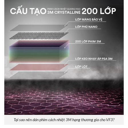
Tại sao nên dán phim cách nhiệt 3M hạng thương gia cho VF3?