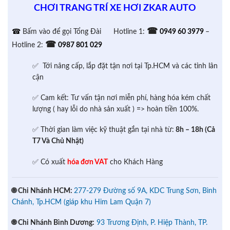
CHƠI TRANG TRÍ XE HƠI ZKAR AUTO
☎
☎
Bấm vào để gọi Tổng Đài
Hotline 1:
0949 60 3979
–
☎
Hotline 2:
0987 801 029
✅ Tới nâng cấp, lắp đặt tận nơi tại Tp.HCM và các tỉnh lân
cận
✅ Cam kết: Tư vấn tận nơi miễn phí, hàng hóa kém chất
lượng ( hay lỗi do nhà sản xuất ) => hoàn tiền 100%.
✅ Thời gian làm việc kỹ thuật gắn tại nhà từ:
8h – 18h (Cả
T7 Và Chủ Nhật)
✅ Có xuất
hóa đơn VAT
cho Khách Hàng
🌐 Chi Nhánh HCM:
277-279 Đường số 9A, KDC Trung Sơn, Bình
Chánh, Tp.HCM (giáp khu Him Lam Quận 7)
🌐 Chi Nhánh Bình Dương:
93 Trương Định, P. Hiệp Thành, TP.