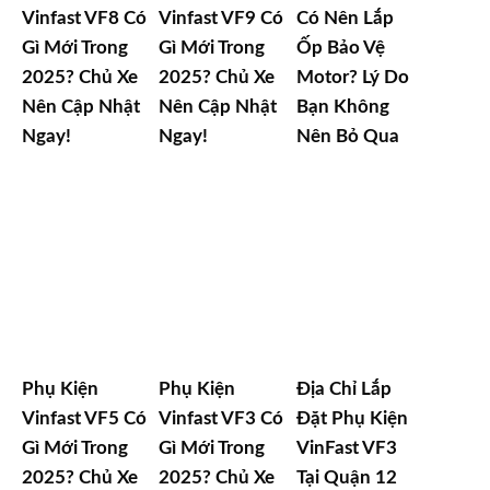
Vinfast VF8 Có
Vinfast VF9 Có
Có Nên Lắp
Gì Mới Trong
Gì Mới Trong
Ốp Bảo Vệ
2025? Chủ Xe
2025? Chủ Xe
Motor? Lý Do
Nên Cập Nhật
Nên Cập Nhật
Bạn Không
Ngay!
Ngay!
Nên Bỏ Qua
Phụ Kiện
Phụ Kiện
Địa Chỉ Lắp
Vinfast VF5 Có
Vinfast VF3 Có
Đặt Phụ Kiện
Gì Mới Trong
Gì Mới Trong
VinFast VF3
2025? Chủ Xe
2025? Chủ Xe
Tại Quận 12