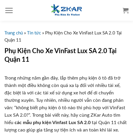
S
k
i
p
t
Trang chủ
»
Tin tức
»
Phụ Kiện Cho Xe VinFast Lux SA 2.0 Tại
o
Quận 11
c
Phụ Kiện Cho Xe VinFast Lux SA 2.0 Tại
o
Quận 11
n
t
e
Trong những năm gần đây, lắp thêm phụ kiện ô tô đã trở
n
thành một điều không còn quá xa lạ đối với nhiều tài xế,
t
đặc biệt là với các tài xế sử dụng xe hơi để di chuyển
thường xuyên. Tuy nhiên, nhiều người vẫn còn đang phân
vân: “không biết phụ kiện ô tô nào thì phù hợp với VinFast
Lux SA 2.0?”. Trong bài viết này, hãy cùng ZKar Auto tìm
hiểu
các mẫu phụ kiện Vinfast Lux SA 2.0
tại Quận 11 chất
lượng cao giúp gia tăng sự tiện ích và an toàn khi lái xe.