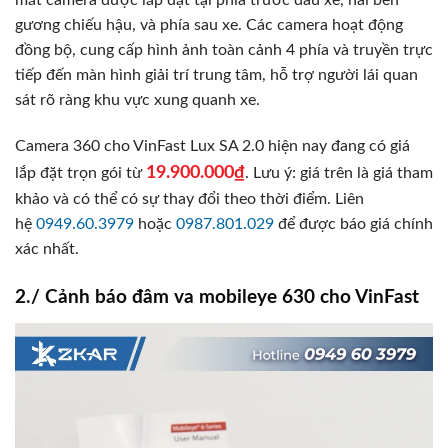
mắt camera được lắp đặt tại phía trước đầu xe, hai bên
gương chiếu hậu, và phía sau xe. Các camera hoạt động
đồng bộ, cung cấp hình ảnh toàn cảnh 4 phía và truyền trực
tiếp đến màn hình giải trí trung tâm, hỗ trợ người lái quan
sát rõ ràng khu vực xung quanh xe.
Camera 360 cho VinFast Lux SA 2.0 hiện nay đang có giá
19.900.000₫
lắp đặt trọn gói từ
. Lưu ý: giá trên là giá tham
khảo và có thể có sự thay đổi theo thời điểm. Liên
hệ
0949.60.3979
hoặc
0987.801.029
để được báo giá chính
xác nhất.
2./ Cảnh báo đâm va mobileye 630 cho VinFast