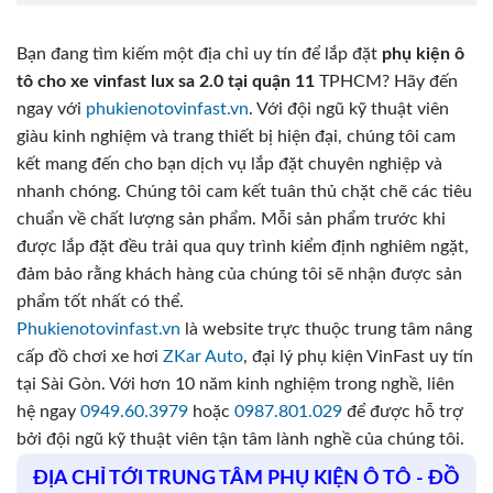
Bạn đang tìm kiếm một địa chỉ uy tín để lắp đặt
phụ kiện ô
tô cho xe vinfast lux sa 2.0 tại quận 11
TPHCM? Hãy đến
ngay với
phukienotovinfast.vn
. Với đội ngũ kỹ thuật viên
giàu kinh nghiệm và trang thiết bị hiện đại, chúng tôi cam
kết mang đến cho bạn dịch vụ lắp đặt chuyên nghiệp và
nhanh chóng. Chúng tôi cam kết tuân thủ chặt chẽ các tiêu
chuẩn về chất lượng sản phẩm. Mỗi sản phẩm trước khi
được lắp đặt đều trải qua quy trình kiểm định nghiêm ngặt,
đảm bảo rằng khách hàng của chúng tôi sẽ nhận được sản
phẩm tốt nhất có thể.
Phukienotovinfast.vn
là website trực thuộc trung tâm nâng
cấp đồ chơi xe hơi
ZKar Auto
, đại lý phụ kiện VinFast uy tín
tại Sài Gòn. Với hơn 10 năm kinh nghiệm trong nghề, liên
hệ ngay
0949.60.3979
hoặc
0987.801.029
để được hỗ trợ
bởi đội ngũ kỹ thuật viên tận tâm lành nghề của chúng tôi.
ĐỊA CHỈ TỚI TRUNG TÂM PHỤ KIỆN Ô TÔ - ĐỒ