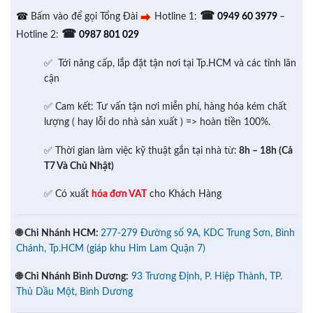
☎
☎
Bấm vào để gọi Tổng Đài
Hotline 1:
0949 60 3979
–
☎
Hotline 2:
0987 801 029
✅ Tới nâng cấp, lắp đặt tận nơi tại Tp.HCM và các tỉnh lân
cận
✅ Cam kết: Tư vấn tận nơi miễn phí, hàng hóa kém chất
lượng ( hay lỗi do nhà sản xuất ) => hoàn tiền 100%.
✅ Thời gian làm việc kỹ thuật gắn tại nhà từ:
8h – 18h (Cả
T7 Và Chủ Nhật)
✅ Có xuất
hóa đơn VAT
cho Khách Hàng
🌐 Chi Nhánh HCM:
277-279 Đường số 9A, KDC Trung Sơn, Bình
Chánh, Tp.HCM (giáp khu Him Lam Quận 7)
🌐 Chi Nhánh Bình Dương:
93 Trương Định, P. Hiệp Thành, TP.
Thủ Dầu Một, Bình Dương