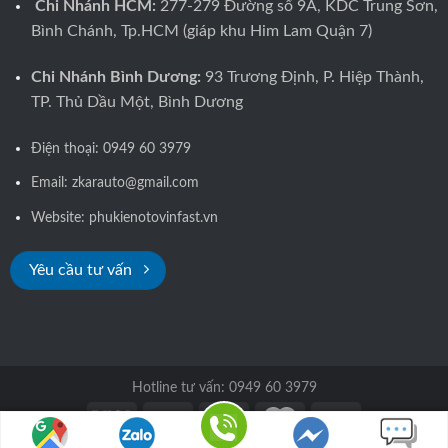
Chi Nhánh HCM:
277-279 Đường số 9A, KDC Trung Sơn,
Bình Chánh, Tp.HCM (giáp khu Him Lam Quận 7)
Chi Nhánh Bình Dương:
93 Trương Định, P. Hiệp Thành,
TP. Thủ Dầu Một, Bình Dương
Điện thoại:
0949 60 3979
Email: zkarauto@gmail.com
Website:
phukienotovinfast.vn
Yêu cầu tư vấn
Hotline tư vấn: 0949 60 3979
Copyright 2026 ©
ZKar Auto