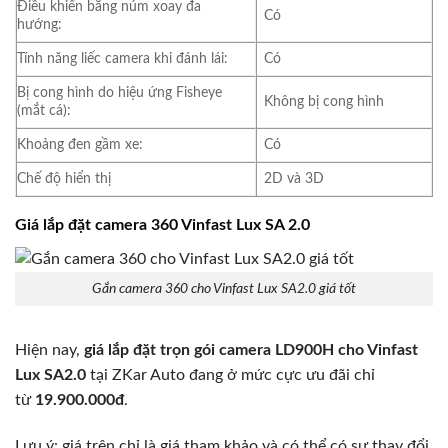
Điều khiển bằng núm xoay đa
Có
hướng:
Tính năng liếc camera khi đánh lái:
Có
Bị cong hình do hiệu ứng Fisheye
Không bị cong hình
(mắt cá):
Khoảng đen gầm xe:
Có
Chế độ hiển thị
2D và 3D
Giá lắp đặt camera 360 Vinfast Lux SA 2.0
Gắn camera 360 cho Vinfast Lux SA2.0 giá tốt
Hiện nay,
giá lắp đặt trọn gói camera LD900H cho Vinfast
Lux SA2.0
tại ZKar Auto đang ở mức cực ưu đãi chỉ
từ
19.900.000đ
.
Lưu ý: giá trên chỉ là giá tham khảo và có thể có sự thay đổi