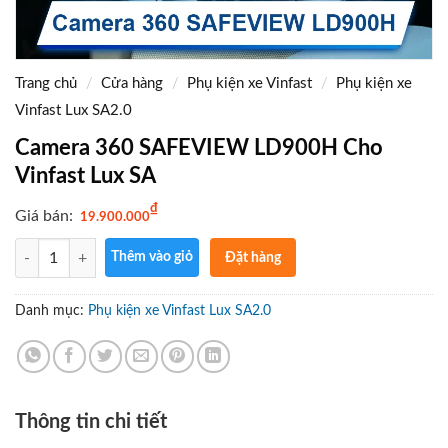
Trang chủ
/
Cửa hàng
/
Phụ kiện xe Vinfast
/
Phụ kiện xe
Vinfast Lux SA2.0
Camera 360 SAFEVIEW LD900H Cho
Vinfast Lux SA
₫
Giá bán:
19.900.000
Số lượng
Thêm vào giỏ
Đặt hàng
ngay
Gọi điện
Danh mục:
Phụ kiện xe Vinfast Lux SA2.0
xác nhận
và giao
hàng tận
nơi
Thông tin chi tiết