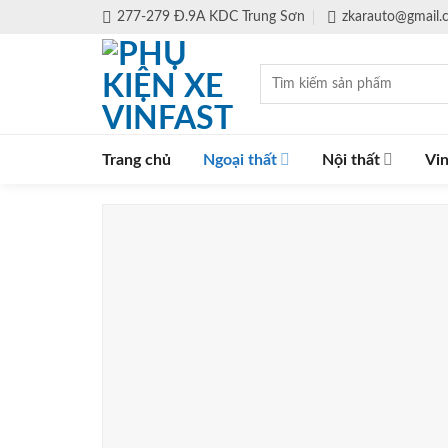
Skip
277-279 Đ.9A KDC Trung Sơn
zkarauto@gmail
to
content
Tìm
kiếm:
Trang chủ
Ngoại thất
Nội thất
Vin