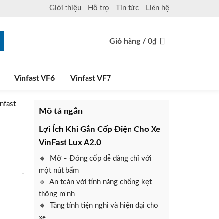
Giới thiệu
Hỗ trợ
Tin tức
Liên hệ
Giỏ hàng /
0
₫
Vinfast VF6
Vinfast VF7
nfast
Mô tả ngắn
Lợi Ích Khi Gắn Cốp Điện Cho Xe
VinFast Lux A2.0
🔹 Mở – Đóng cốp dễ dàng chỉ với
một nút bấm
🔹 An toàn với tính năng chống kẹt
thông minh
🔹 Tăng tính tiện nghi và hiện đại cho
xe