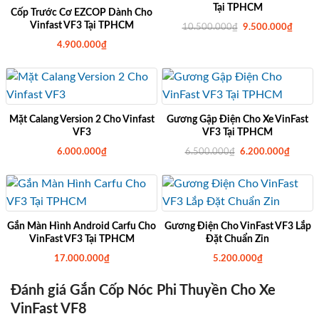
Tại TPHCM
Cốp Trước Cơ EZCOP Dành Cho
Vinfast VF3 Tại TPHCM
G
G
10.500.000
₫
9.500.000
₫
i
i
4.900.000
₫
á
á
g
h
ố
i
c
ệ
l
n
à
t
:
ạ
1
i
0
l
Mặt Calang Version 2 Cho Vinfast
Gương Gập Điện Cho Xe VinFast
.
à
VF3
VF3 Tại TPHCM
5
:
0
9
G
G
6.000.000
₫
6.500.000
₫
6.200.000
₫
0
.
i
i
.
5
á
á
0
0
g
h
0
0
ố
i
0
.
c
ệ
₫
0
l
n
.
0
à
t
0
:
ạ
Gắn Màn Hình Android Carfu Cho
Gương Điện Cho VinFast VF3 Lắp
₫
6
i
VinFast VF3 Tại TPHCM
Đặt Chuẩn Zin
.
.
l
5
à
17.000.000
₫
5.200.000
₫
0
:
0
6
.
.
Đánh giá Gắn Cốp Nóc Phi Thuyền Cho Xe
0
2
0
0
VinFast VF8
0
0
₫
.