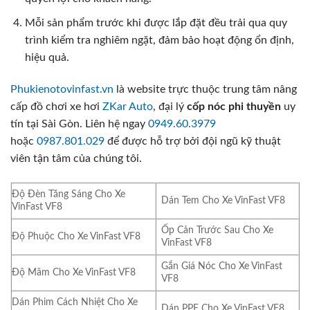
Mỗi sản phẩm trước khi được lắp đặt đều trải qua quy
trình kiểm tra nghiêm ngặt, đảm bảo hoạt động ổn định,
hiệu quả.
Phukienotovinfast.vn
là website trực thuộc trung tâm nâng
cấp đồ chơi xe hơi
ZKar Auto
, đại lý
cốp nóc phi thuyền
uy
tín tại Sài Gòn. Liên hệ ngay
0949.60.3979
hoặc
0987.801.029
để được hỗ trợ bởi đội ngũ kỹ thuật
viên tận tâm của chúng tôi.
Độ Đèn Tăng Sáng Cho Xe
Dán Tem Cho Xe VinFast VF8
VinFast VF8
Ốp Cản Trước Sau Cho Xe
Độ Phuộc Cho Xe VinFast VF8
VinFast VF8
Gắn Giá Nóc Cho Xe VinFast
Độ Mâm Cho Xe VinFast VF8
VF8
Dán Phim Cách Nhiệt Cho Xe
Dán PPF Cho Xe VinFast VF8