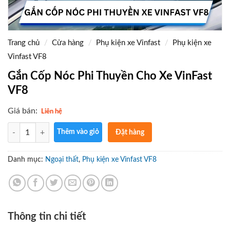
Trang chủ
/
Cửa hàng
/
Phụ kiện xe Vinfast
/
Phụ kiện xe
Vinfast VF8
Gắn Cốp Nóc Phi Thuyền Cho Xe VinFast
VF8
Giá bán:
Liên hệ
Số lượng
Thêm vào giỏ
Đặt hàng
ngay
Gọi điện
Danh mục:
Ngoại thất
,
Phụ kiện xe Vinfast VF8
xác nhận
và giao
hàng tận
nơi
Thông tin chi tiết