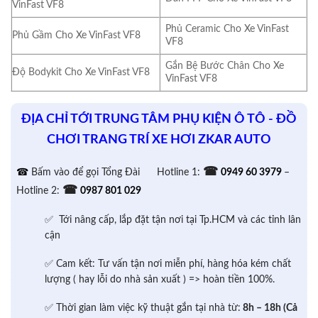
VinFast VF8
Phủ Ceramic Cho Xe VinFast
Phủ Gầm Cho Xe VinFast VF8
VF8
Gắn Bệ Bước Chân Cho Xe
Độ Bodykit Cho Xe VinFast VF8
VinFast VF8
ĐỊA CHỈ TỚI TRUNG TÂM PHỤ KIỆN Ô TÔ - ĐỒ
CHƠI TRANG TRÍ XE HƠI ZKAR AUTO
☎
☎
Bấm vào để gọi Tổng Đài
Hotline 1:
0949 60 3979
–
☎
Hotline 2:
0987 801 029
✅ Tới nâng cấp, lắp đặt tận nơi tại Tp.HCM và các tỉnh lân
cận
✅ Cam kết: Tư vấn tận nơi miễn phí, hàng hóa kém chất
lượng ( hay lỗi do nhà sản xuất ) => hoàn tiền 100%.
✅ Thời gian làm việc kỹ thuật gắn tại nhà từ:
8h – 18h (Cả