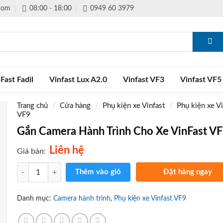
.com
08:00 - 18:00
0949 60 3979
Fast Fadil
Vinfast Lux A2.0
Vinfast VF3
Vinfast VF5
Trang chủ
/
Cửa hàng
/
Phụ kiện xe Vinfast
/
Phụ kiện xe Vi
VF9
Gắn Camera Hành Trình Cho Xe VinFast V
Liên hệ
Giá bán:
Số lượng
Thêm vào giỏ
Đặt hàng ngay
Gọi điện xác nhận và giao 
tận nơi
Danh mục:
Camera hành trình
,
Phụ kiện xe Vinfast VF9