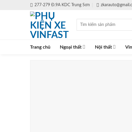
Skip
277-279 Đ.9A KDC Trung Sơn
zkarauto@gmail
to
content
Tìm
kiếm:
Trang chủ
Ngoại thất
Nội thất
Vin