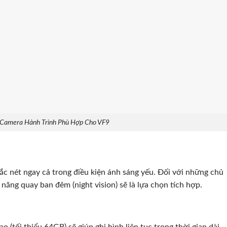
 Camera Hành Trình Phù Hợp Cho VF9
ắc nét ngay cả trong điều kiện ánh sáng yếu. Đối với những chủ
ăng quay ban đêm (night vision) sẽ là lựa chọn tích hợp.
(tối thiểu 64GB) sẽ giúp ghi hình liên tục trong thời gian dài.