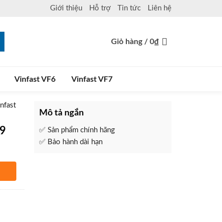
Giới thiệu
Hỗ trợ
Tin tức
Liên hệ
Giỏ hàng /
0
₫
Vinfast VF6
Vinfast VF7
nfast
Mô tả ngắn
F9
✅ Sản phẩm chính hãng
✅ Bảo hành dài hạn
hàng