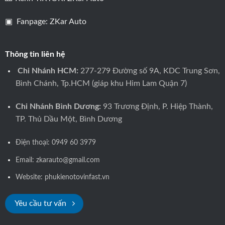
▣ Fanpage:
ZKar Auto
Thông tin liên hệ
Chi Nhánh HCM:
277-279 Đường số 9A, KDC Trung Sơn,
Bình Chánh, Tp.HCM (giáp khu Him Lam Quận 7)
Chi Nhánh Bình Dương:
93 Trương Định, P. Hiệp Thành,
TP. Thủ Dầu Một, Bình Dương
Điện thoại:
0949 60 3979
Email: zkarauto@gmail.com
Website:
phukienotovinfast.vn
Yêu cầu tư vấn