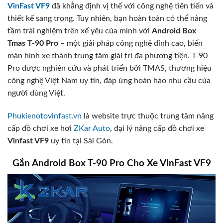
.
0
VinFast VF9
đã khẳng định vị thế với công nghệ tiên tiến và
0
0
thiết kế sang trọng. Tuy nhiên, bạn hoàn toàn có thể nâng
₫
.
tầm trải nghiệm trên xế yêu của mình với
Android Box
Tmas T-90 Pro
– một giải pháp công nghệ đỉnh cao, biến
màn hình xe thành trung tâm giải trí đa phương tiện. T-90
Pro được nghiên cứu và phát triển bởi TMAS, thương hiệu
công nghệ Việt Nam uy tín, đáp ứng hoàn hảo nhu cầu của
người dùng Việt.
Phukienotovinfast.vn
là website trực thuộc trung tâm nâng
cấp đồ chơi xe hơi
ZKar Auto
, đại lý nâng cấp đồ chơi xe
Vinfast VF9
uy tín tại Sài Gòn.
Gắn Android Box T-90 Pro Cho Xe VinFast VF9