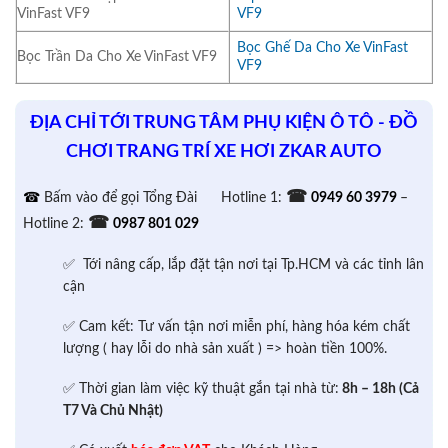
VinFast VF9
VF9
Bọc Ghế Da Cho Xe VinFast
Bọc Trần Da Cho Xe VinFast VF9
VF9
ĐỊA CHỈ TỚI TRUNG TÂM PHỤ KIỆN Ô TÔ - ĐỒ
CHƠI TRANG TRÍ XE HƠI ZKAR AUTO
☎
☎
Bấm vào để gọi Tổng Đài
Hotline 1:
0949 60 3979
–
☎
Hotline 2:
0987 801 029
✅ Tới nâng cấp, lắp đặt tận nơi tại Tp.HCM và các tỉnh lân
cận
✅ Cam kết: Tư vấn tận nơi miễn phí, hàng hóa kém chất
lượng ( hay lỗi do nhà sản xuất ) => hoàn tiền 100%.
✅ Thời gian làm việc kỹ thuật gắn tại nhà từ:
8h – 18h (Cả
T7 Và Chủ Nhật)