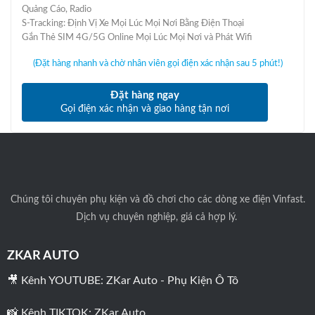
0
8
Quảng Cáo, Radio
.
.
S-Tracking: Định Vị Xe Mọi Lúc Mọi Nơi Bằng Điện Thoại
0
8
0
0
Gắn Thẻ SIM 4G/5G Online Mọi Lúc Mọi Nơi và Phát Wifi
0
0
₫
.
.
0
(Đặt hàng nhanh và chờ nhân viên gọi điện xác nhận sau 5 phút!)
0
0
₫
Đặt hàng ngay
.
Gọi điện xác nhận và giao hàng tận nơi
Chúng tôi
chuyên phụ kiện và đồ chơi cho các dòng xe điện Vinfast.
Dịch vụ chuyên nghiệp, giá cả hợp lý.
ZKAR AUTO
🎥 Kênh YOUTUBE:
ZKar Auto - Phụ Kiện Ô Tô
📸 Kênh TIKTOK:
ZKar Auto