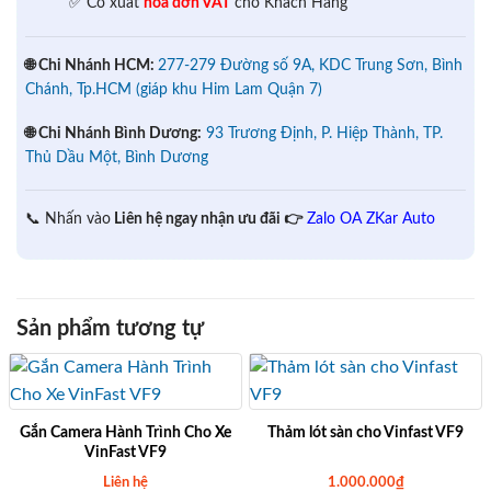
✅ Có xuất
hóa đơn VAT
cho Khách Hàng
🌐 Chi Nhánh HCM:
277-279 Đường số 9A, KDC Trung Sơn, Bình
Chánh, Tp.HCM (giáp khu Him Lam Quận 7)
🌐 Chi Nhánh Bình Dương:
93 Trương Định, P. Hiệp Thành, TP.
Thủ Dầu Một, Bình Dương
📞 Nhấn vào
Liên hệ ngay nhận ưu đãi 👉
Zalo OA ZKar Auto
Sản phẩm tương tự
Gắn Camera Hành Trình Cho Xe
Thảm lót sàn cho Vinfast VF9
VinFast VF9
Liên hệ
1.000.000
₫