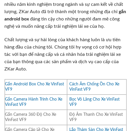
nhiều năm kinh nghiệm trong ngành và sự cam kết về chất
lượng, ZKar Auto đã trở thành một trong những địa chỉ
gắn
android box
đáng tin cậy cho những người đam mê công
nghệ và muốn nâng cấp trải nghiệm lái xe của họ.
Chất lượng và sự hài lòng của khách hàng luôn là ưu tiên
hàng đầu của chúng tôi. Chúng tôi hy vọng có cơ hội hợp
tác với bạn để nâng cấp và cá nhân hóa trải nghiệm lái xe
của bạn thông qua các sản phẩm và dịch vụ cao cấp của
ZKar Auto.
Gắn Android Box Cho Xe VinFast
Cách Âm Chống Ồn Cho Xe
VF9
VinFast VF9
Gắn Camera Hành Trình Cho Xe
Bọc Vô Lăng Cho Xe VinFast
VinFast VF9
VF9
Gắn Camera 360 Độ Cho Xe
Độ Âm Thanh Cho Xe VinFast
VinFast VF9
VF9
Gắn Camera Cập Lề Cho Xe
Lắp Thảm Sàn Cho Xe VinFast