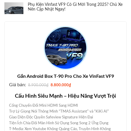
Phụ Kiện Vinfast VF9 Có Gì Mới Trong 2025? Chủ Xe
Nên Cập Nhật Ngay!
Gắn Android Box T-90 Pro Cho Xe VinFast VF9
G
G
Giá bán:
8.900.000
₫
8.800.000
₫
i
i
á
á
Cấu Hình Siêu Mạnh – Hiệu Năng Vượt Trội
g
h
ố
i
c
ệ
Cổng Chuyển Đổi Mini HDMI Sang HDMI
l
n
à
t
Trợ Lý Giọng Nói Thông Minh “TMAS Assistant” và “KiKi AI”
:
ạ
Giao Diện Độc Quyền Safeview Signature Hiện Đại
8
i
.
l
Tiện Ích Chia Đôi Màn Hình Sử Dụng Song Song 2 Ứng Dụng
9
à
T-Media: Xem Youtube Không Quảng Cáo, Truyền Hình Không
0
: