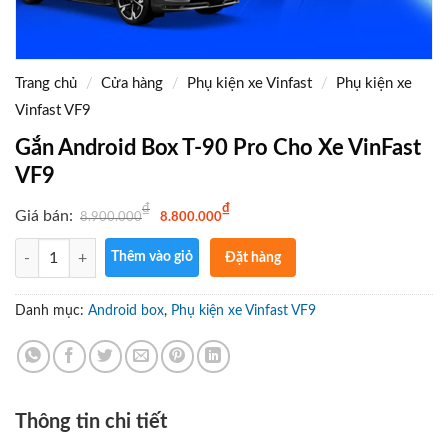
Trang chủ
/
Cửa hàng
/
Phụ kiện xe Vinfast
/
Phụ kiện xe
Vinfast VF9
Gắn Android Box T-90 Pro Cho Xe VinFast
VF9
G
G
₫
₫
Giá bán:
8.900.000
8.800.000
i
i
á
á
g
h
Số lượng
Thêm vào giỏ
Đặt hàng
ố
i
c
ệ
ngay
l
n
à
t
Gọi điện
Danh mục:
Android box
,
Phụ kiện xe Vinfast VF9
:
ạ
8
i
xác nhận
.
l
9
à
và giao
0
:
0
8
hàng tận
.
.
0
8
nơi
0
0
Thông tin chi tiết
0
0
₫
.