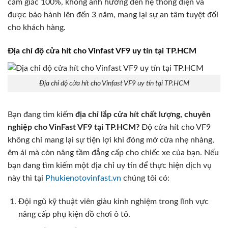
cắm giắc 100%, không ảnh hưởng đến hệ thống điện và
được bảo hành lên đến 3 năm, mang lại sự an tâm tuyệt đối
cho khách hàng.
Địa chỉ độ cửa hít cho Vinfast VF9 uy tín tại TP.HCM
Địa chỉ độ cửa hít cho Vinfast VF9 uy tín tại TP.HCM
Bạn đang tìm kiếm
địa chỉ lắp cửa hít chất lượng,
chuyên
nghiệp cho VinFast VF9 tại TP.HCM?
Độ cửa hít cho VF9
không chỉ mang lại sự tiện lợi khi đóng mở cửa nhẹ nhàng,
êm ái mà còn nâng tầm đẳng cấp cho chiếc xe của bạn. Nếu
bạn đang tìm kiếm một địa chỉ uy tín để thực hiện dịch vụ
này thì tại
Phukienotovinfast.vn
chúng tôi có:
Đội ngũ kỹ thuật viên giàu kinh nghiệm trong lĩnh vực
nâng cấp phụ kiện đồ chơi ô tô.