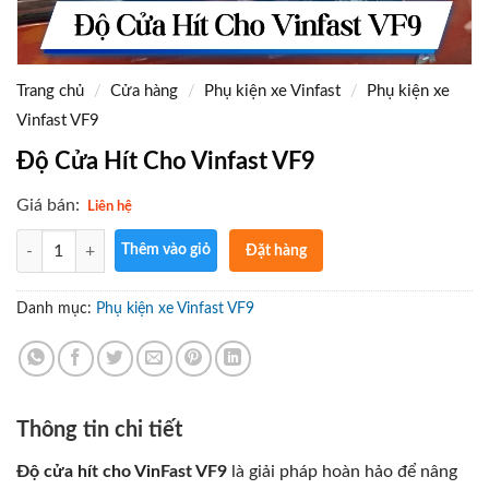
Trang chủ
/
Cửa hàng
/
Phụ kiện xe Vinfast
/
Phụ kiện xe
Vinfast VF9
Độ Cửa Hít Cho Vinfast VF9
Giá bán:
Liên hệ
Số lượng
Thêm vào giỏ
Đặt hàng
ngay
Gọi điện
Danh mục:
Phụ kiện xe Vinfast VF9
xác nhận
và giao
hàng tận
nơi
Thông tin chi tiết
Độ cửa hít cho VinFast VF9
là giải pháp hoàn hảo để nâng