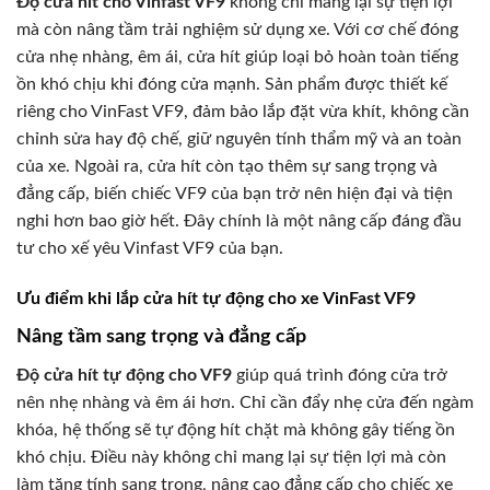
Độ cửa hít cho Vinfast VF9
không chỉ mang lại sự tiện lợi
mà còn nâng tầm trải nghiệm sử dụng xe. Với cơ chế đóng
cửa nhẹ nhàng, êm ái, cửa hít giúp loại bỏ hoàn toàn tiếng
ồn khó chịu khi đóng cửa mạnh. Sản phẩm được thiết kế
riêng cho VinFast VF9, đảm bảo lắp đặt vừa khít, không cần
chỉnh sửa hay độ chế, giữ nguyên tính thẩm mỹ và an toàn
của xe. Ngoài ra, cửa hít còn tạo thêm sự sang trọng và
đẳng cấp, biến chiếc VF9 của bạn trở nên hiện đại và tiện
nghi hơn bao giờ hết. Đây chính là một nâng cấp đáng đầu
tư cho xế yêu Vinfast VF9 của bạn.
Ưu điểm khi lắp cửa hít tự động cho xe VinFast VF9
Nâng tầm sang trọng và đẳng cấp
Độ cửa hít tự động cho VF9
giúp quá trình đóng cửa trở
nên nhẹ nhàng và êm ái hơn. Chỉ cần đẩy nhẹ cửa đến ngàm
khóa, hệ thống sẽ tự động hít chặt mà không gây tiếng ồn
khó chịu. Điều này không chỉ mang lại sự tiện lợi mà còn
làm tăng tính sang trọng, nâng cao đẳng cấp cho chiếc xe