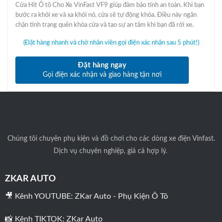
Cửa Hít Ô tô Cho Xe VinFast VF9 giúp đảm bảo tính an toàn. Khi bạn
bước ra khỏi xe và xa khỏi nó, cửa sẽ tự động khóa. Điều này ngăn
chặn tình trạng quên khóa cửa và tạo sự an tâm khi bạn đã rời xe.
(Đặt hàng nhanh và chờ nhân viên gọi điện xác nhận sau 5 phút!)
Đặt hàng ngay
Gọi điện xác nhận và giao hàng tận nơi
Chúng tôi
chuyên phụ kiện và đồ chơi cho các dòng xe điện Vinfast.
Dịch vụ chuyên nghiệp, giá cả hợp lý.
ZKAR AUTO
🎥 Kênh YOUTUBE:
ZKar Auto - Phụ Kiện Ô Tô
📸 Kênh TIKTOK:
ZKar Auto