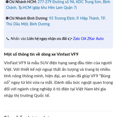
🌐 Chi Nhánh HCM:
277-279 Đường số 9A, KDC Trung Sơn, Bình
Chánh, Tp.HCM (giáp khu Him Lam Quận 7)
🌐 Chi Nhánh Bình Dương:
93 Trương Định, P. Hiệp Thành, TP.
Thủ Dầu Một, Bình Dương
📞 Nhấn vào
Liên hệ ngay nhận ưu đãi 👉
Zalo OA ZKar Auto
Một số thông tin về dòng xe Vinfast VF9
VinFast VF9 là mẫu SUV điện hạng sang đầu tiên của người
Việt. Với thiết kế nội ngoại thất ấn tượng và trang bị nhiều
tính năng thông minh, hiện đại, an toàn đã giúp VF9 “Bùng
nổ” ngay từ khi vừa ra mắt. Đánh dấu bức ngoặt quan trọng
đối với ngành công nghiệp ô tô điện tại Việt Nam khi gia
nhập thị trường Quốc tế.