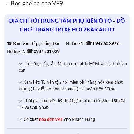
Bọc ghế da cho VF9
ĐỊA CHỈ TỚI TRUNG TÂM PHỤ KIỆN Ô TÔ - ĐỒ
CHƠI TRANG TRÍ XE HƠI ZKAR AUTO
☎
☎
Bấm vào để gọi Tổng Đài
Hotline 1:
0949 60 3979
–
☎
Hotline 2:
0987 801 029
✅ Tới nâng cấp, lắp đặt tận nơi tại Tp.HCM và các tỉnh lân
cận
✅ Cam kết: Tư vấn tận nơi miễn phí, hàng hóa kém chất
lượng ( hay lỗi do nhà sản xuất ) => hoàn tiền 100%.
✅ Thời gian làm việc kỹ thuật gắn tại nhà từ:
8h – 18h (Cả
T7 Và Chủ Nhật)
✅ Có xuất
hóa đơn VAT
cho Khách Hàng