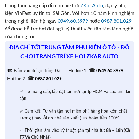
trung tâm nâng cấp đồ chơi xe hơi
ZKar Auto
, đại lý phụ
kiện VinFast uy tín tại Sài Gòn. Với hơn 10 năm kinh nghiệm
trong nghề, liên hệ ngay
0949.60.3979
hoặc
0987.801.029
để được hỗ trợ bởi đội ngũ kỹ thuật viên tận tâm lành nghề
của chúng tôi.
ĐỊA CHỈ TỚI TRUNG TÂM PHỤ KIỆN Ô TÔ - ĐỒ
CHƠI TRANG TRÍ XE HƠI ZKAR AUTO
☎
☎
Bấm vào để gọi Tổng Đài
Hotline 1:
0949 60 3979
–
☎
Hotline 2:
0987 801 029
✅ Tới nâng cấp, lắp đặt tận nơi tại Tp.HCM và các tỉnh lân
cận
✅ Cam kết: Tư vấn tận nơi miễn phí, hàng hóa kém chất
lượng ( hay lỗi do nhà sản xuất ) => hoàn tiền 100%.
✅ Thời gian làm việc kỹ thuật gắn tại nhà từ:
8h – 18h (Cả
T7 Và Chủ Nhật)