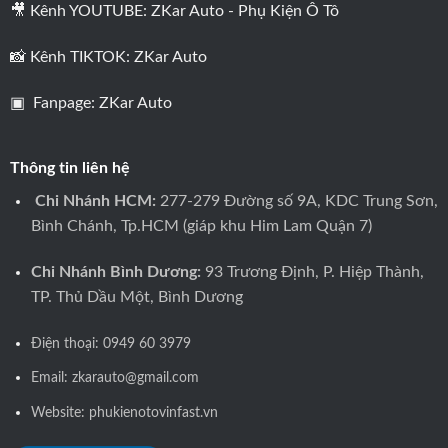
🎥 Kênh YOUTUBE:
ZKar Auto - Phụ Kiện Ô Tô
📸 Kênh TIKTOK:
ZKar Auto
▣ Fanpage:
ZKar Auto
Thông tin liên hệ
Chi Nhánh HCM:
277-279 Đường số 9A, KDC Trung Sơn,
Bình Chánh, Tp.HCM (giáp khu Him Lam Quận 7)
Chi Nhánh Bình Dương:
93 Trương Định, P. Hiệp Thành,
TP. Thủ Dầu Một, Bình Dương
Điện thoại:
0949 60 3979
Email: zkarauto@gmail.com
Website:
phukienotovinfast.vn