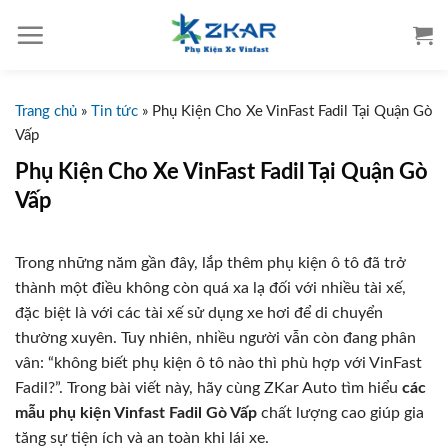
S
k
i
p
t
Trang chủ
»
Tin tức
»
Phụ Kiện Cho Xe VinFast Fadil Tại Quận Gò
o
Vấp
c
Phụ Kiện Cho Xe VinFast Fadil Tại Quận Gò
o
Vấp
n
t
e
Trong những năm gần đây, lắp thêm phụ kiện ô tô đã trở
n
thành một điều không còn quá xa lạ đối với nhiều tài xế,
t
đặc biệt là với các tài xế sử dụng xe hơi để di chuyển
thường xuyên. Tuy nhiên, nhiều người vẫn còn đang phân
vân: “không biết phụ kiện ô tô nào thì phù hợp với VinFast
Fadil?”. Trong bài viết này, hãy cùng ZKar Auto tìm hiểu
các
mẫu phụ kiện Vinfast Fadil Gò Vấp
chất lượng cao giúp gia
tăng sự tiện ích và an toàn khi lái xe.