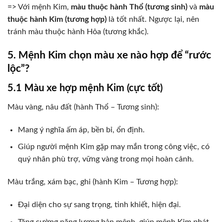
=> Với mệnh Kim,
màu thuộc hành Thổ (tương sinh)
và
màu
thuộc hành Kim (tương hợp)
là tốt nhất. Ngược lại, nên
tránh màu thuộc hành Hỏa (tương khắc).
5. Mệnh Kim chọn màu xe nào hợp để “rước
lộc”?
5.1 Màu xe hợp mệnh Kim (cực tốt)
Màu vàng, nâu đất (hành Thổ – Tương sinh):
Mang ý nghĩa ấm áp, bền bỉ, ổn định.
Giúp người mệnh Kim gặp may mắn trong công việc, có
quý nhân phù trợ, vững vàng trong mọi hoàn cảnh.
Màu trắng, xám bạc, ghi (hành Kim – Tương hợp):
Đại diện cho sự sang trọng, tinh khiết, hiện đại.
Tăng cường năng lượng bản mệnh, giúp mệnh Kim phát