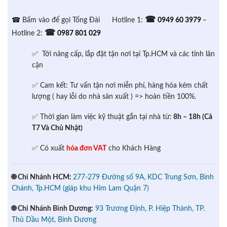
☎
☎
Bấm vào để gọi Tổng Đài
Hotline 1:
0949 60 3979
–
☎
Hotline 2:
0987 801 029
✅ Tới nâng cấp, lắp đặt tận nơi tại Tp.HCM và các tỉnh lân
cận
✅ Cam kết: Tư vấn tận nơi miễn phí, hàng hóa kém chất
lượng ( hay lỗi do nhà sản xuất ) => hoàn tiền 100%.
✅ Thời gian làm việc kỹ thuật gắn tại nhà từ:
8h – 18h (Cả
T7 Và Chủ Nhật)
✅ Có xuất
hóa đơn VAT
cho Khách Hàng
🌐 Chi Nhánh HCM:
277-279 Đường số 9A, KDC Trung Sơn, Bình
Chánh, Tp.HCM (giáp khu Him Lam Quận 7)
🌐 Chi Nhánh Bình Dương:
93 Trương Định, P. Hiệp Thành, TP.
Thủ Dầu Một, Bình Dương