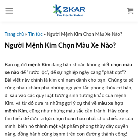
S
k
i
p
t
Trang chủ
»
Tin tức
»
Người Mệnh Kim Chọn Màu Xe Nào?
o
Người Mệnh Kim Chọn Màu Xe Nào?
c
o
Bạn người
mệnh Kim
đang băn khoăn không biết
chọn màu
n
xe nào
để “rước lộc”, để sự nghiệp ngày càng “phát đạt”?
t
Bài viết này chính là kim chỉ nam dành cho bạn. Chúng ta sẽ
e
cùng nhau khám phá những nguyên tắc phong thủy cơ bản,
n
đi sâu vào các quy luật tương sinh tương khắc của mệnh
t
Kim, và từ đó đưa ra những gợi ý cụ thể về
màu xe hợp
mệnh Kim
, cũng như những màu sắc cần tránh. Hãy cùng
tìm hiểu để đưa ra lựa chọn hoàn hảo nhất cho chiếc xe của
mình, biến nó thành một vật phẩm phong thủy đầy quyền
năng, đồng hành cùng bạnm trên con đường thành công!