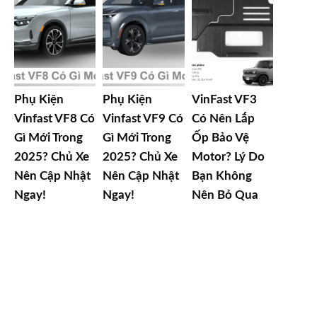
Phụ Kiện
Phụ Kiện
VinFast VF3
Vinfast VF8 Có
Vinfast VF9 Có
Có Nên Lắp
Gì Mới Trong
Gì Mới Trong
Ốp Bảo Vệ
2025? Chủ Xe
2025? Chủ Xe
Motor? Lý Do
Nên Cập Nhật
Nên Cập Nhật
Bạn Không
Ngay!
Ngay!
Nên Bỏ Qua