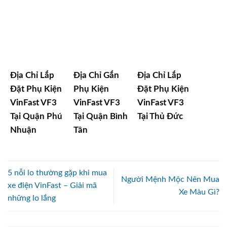
Địa Chỉ Lắp
Địa Chỉ Gắn
Địa Chỉ Lắp
Đặt Phụ Kiện
Phụ Kiện
Đặt Phụ Kiện
VinFast VF3
VinFast VF3
VinFast VF3
Tại Quận Phú
Tại Quận Bình
Tại Thủ Đức
Nhuận
Tân
5 nỗi lo thường gặp khi mua
Người Mệnh Mộc Nên Mua
xe điện VinFast – Giải mã
Xe Màu Gì?
những lo lắng