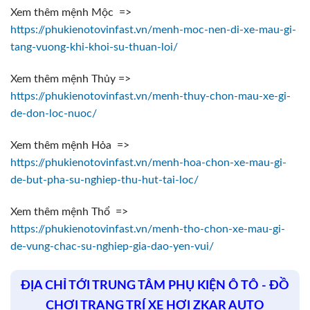
Xem thêm mệnh Mộc =>
https://phukienotovinfast.vn/menh-moc-nen-di-xe-mau-gi-
tang-vuong-khi-khoi-su-thuan-loi/
Xem thêm mệnh Thủy =>
https://phukienotovinfast.vn/menh-thuy-chon-mau-xe-gi-
de-don-loc-nuoc/
Xem thêm mệnh Hỏa =>
https://phukienotovinfast.vn/menh-hoa-chon-xe-mau-gi-
de-but-pha-su-nghiep-thu-hut-tai-loc/
Xem thêm mệnh Thổ =>
https://phukienotovinfast.vn/menh-tho-chon-xe-mau-gi-
de-vung-chac-su-nghiep-gia-dao-yen-vui/
ĐỊA CHỈ TỚI TRUNG TÂM PHỤ KIỆN Ô TÔ - ĐỒ
CHƠI TRANG TRÍ XE HƠI ZKAR AUTO