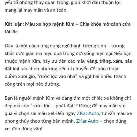
yếu tố phong thủy quan trọng, giúp khởi đầu thuận lợi,
mang lại may mắn và an toàn.
Kết luận: Màu xe hợp mệnh Kim – Chìa khóa mở cánh cửa
tài lộc
Đây là một cách ứng dụng ngũ hành tương sinh – tương
khắc đơn giản mà hiệu quả trong đời sống hiện đại.Nếu bạn
thuộc mệnh Kim, hãy ưu tiên các màu
vàng, trắng, xám, nâu
đất
khi lựa chọn phương tiện di chuyển để luôn thuận
buồm xuôi gió, “rước lộc vào nhà”, và gặt hái nhiều thành
công trên mọi nẻo đường.
Bạn là người mệnh Kim và đang tìm một chiếc xe không chỉ
đẹp mà còn “rước lộc – phát đạt”? Đừng để may mắn vụt
qua vì chọn sai màu xe! Đến ngay
ZKar Auto
, tư vấn màu xe
phong thủy theo từng bản mệnh.
ZKar Auto
– chọn đúng
xe, đón đúng vận!