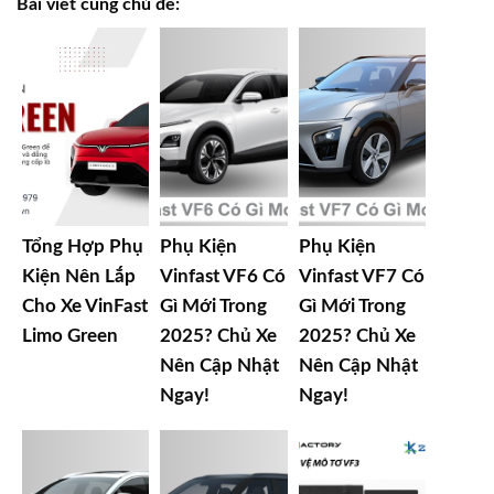
Bài viết cùng chủ đề:
Tổng Hợp Phụ
Phụ Kiện
Phụ Kiện
Kiện Nên Lắp
Vinfast VF6 Có
Vinfast VF7 Có
Cho Xe VinFast
Gì Mới Trong
Gì Mới Trong
Limo Green
2025? Chủ Xe
2025? Chủ Xe
Nên Cập Nhật
Nên Cập Nhật
Ngay!
Ngay!