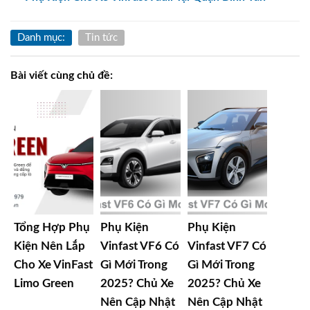
Danh mục:
Tin tức
Bài viết cùng chủ đề:
Tổng Hợp Phụ
Phụ Kiện
Phụ Kiện
Kiện Nên Lắp
Vinfast VF6 Có
Vinfast VF7 Có
Cho Xe VinFast
Gì Mới Trong
Gì Mới Trong
Limo Green
2025? Chủ Xe
2025? Chủ Xe
Nên Cập Nhật
Nên Cập Nhật