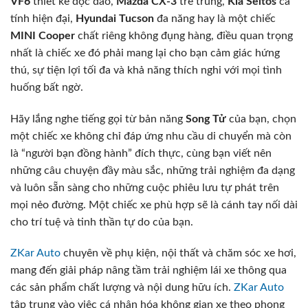
VF6
thiết kế độc đáo,
Mazda CX-3
trẻ trung,
Kia Seltos
cá
tính hiện đại,
Hyundai Tucson
đa năng hay là một chiếc
MINI Cooper
chất riêng không đụng hàng, điều quan trọng
nhất là chiếc xe đó phải mang lại cho bạn cảm giác hứng
thú, sự tiện lợi tối đa và khả năng thích nghi với mọi tình
huống bất ngờ.
Hãy lắng nghe tiếng gọi từ bản năng
Song Tử
của bạn, chọn
một chiếc xe không chỉ đáp ứng nhu cầu di chuyển mà còn
là “người bạn đồng hành” đích thực, cùng bạn viết nên
những câu chuyện đầy màu sắc, những trải nghiệm đa dạng
và luôn sẵn sàng cho những cuộc phiêu lưu tự phát trên
mọi nẻo đường. Một chiếc xe phù hợp sẽ là cánh tay nối dài
cho trí tuệ và tinh thần tự do của bạn.
ZKar Auto
chuyên về phụ kiện, nội thất và chăm sóc xe hơi,
mang đến giải pháp nâng tầm trải nghiệm lái xe thông qua
các sản phẩm chất lượng và nội dung hữu ích.
ZKar Auto
tập trung vào việc cá nhân hóa không gian xe theo phong