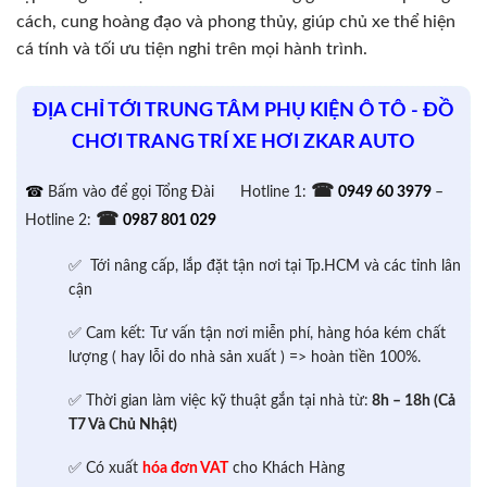
cách, cung hoàng đạo và phong thủy, giúp chủ xe thể hiện
cá tính và tối ưu tiện nghi trên mọi hành trình.
ĐỊA CHỈ TỚI TRUNG TÂM PHỤ KIỆN Ô TÔ - ĐỒ
CHƠI TRANG TRÍ XE HƠI ZKAR AUTO
☎
☎
Bấm vào để gọi Tổng Đài
Hotline 1:
0949 60 3979
–
☎
Hotline 2:
0987 801 029
✅ Tới nâng cấp, lắp đặt tận nơi tại Tp.HCM và các tỉnh lân
cận
✅ Cam kết: Tư vấn tận nơi miễn phí, hàng hóa kém chất
lượng ( hay lỗi do nhà sản xuất ) => hoàn tiền 100%.
✅ Thời gian làm việc kỹ thuật gắn tại nhà từ:
8h – 18h (Cả
T7 Và Chủ Nhật)
✅ Có xuất
hóa đơn VAT
cho Khách Hàng