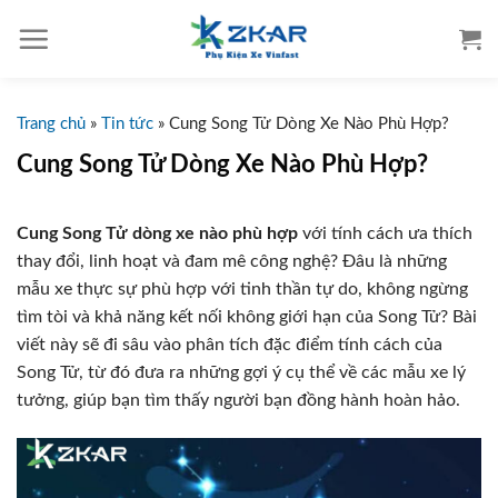
S
k
i
p
t
Trang chủ
»
Tin tức
»
Cung Song Tử Dòng Xe Nào Phù Hợp?
o
Cung Song Tử Dòng Xe Nào Phù Hợp?
c
o
Cung Song Tử dòng xe nào phù hợp
với tính cách ưa thích
n
thay đổi, linh hoạt và đam mê công nghệ? Đâu là những
t
mẫu xe thực sự phù hợp với tinh thần tự do, không ngừng
e
tìm tòi và khả năng kết nối không giới hạn của Song Tử? Bài
n
viết này sẽ đi sâu vào phân tích đặc điểm tính cách của
t
Song Tử, từ đó đưa ra những gợi ý cụ thể về các mẫu xe lý
tưởng, giúp bạn tìm thấy người bạn đồng hành hoàn hảo.