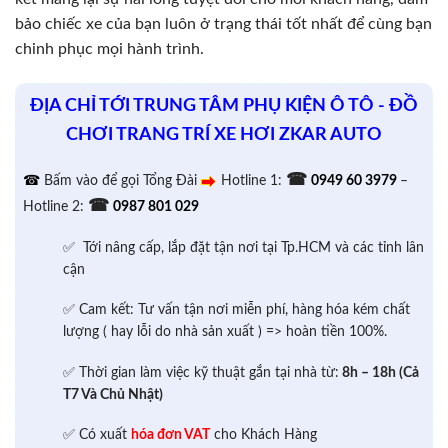
bảo chiếc xe của bạn luôn ở trạng thái tốt nhất để cùng bạn
chinh phục mọi hành trình.
ĐỊA CHỈ TỚI TRUNG TÂM PHỤ KIỆN Ô TÔ - ĐỒ
CHƠI TRANG TRÍ XE HƠI ZKAR AUTO
☎
☎
Bấm vào để gọi Tổng Đài
Hotline 1:
0949 60 3979
–
☎
Hotline 2:
0987 801 029
✅ Tới nâng cấp, lắp đặt tận nơi tại Tp.HCM và các tỉnh lân
cận
✅ Cam kết: Tư vấn tận nơi miễn phí, hàng hóa kém chất
lượng ( hay lỗi do nhà sản xuất ) => hoàn tiền 100%.
✅ Thời gian làm việc kỹ thuật gắn tại nhà từ:
8h – 18h (Cả
T7 Và Chủ Nhật)
✅ Có xuất
hóa đơn VAT
cho Khách Hàng