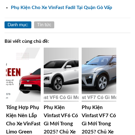
Phụ Kiện Cho Xe VinFast Fadil Tại Quận Gò Vấp
Danh mục:
Tin tức
Bài viết cùng chủ đề:
Tổng Hợp Phụ
Phụ Kiện
Phụ Kiện
Kiện Nên Lắp
Vinfast VF6 Có
Vinfast VF7 Có
Cho Xe VinFast
Gì Mới Trong
Gì Mới Trong
Limo Green
2025? Chủ Xe
2025? Chủ Xe