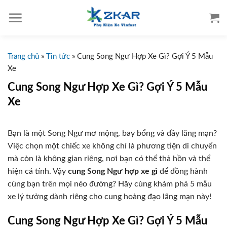
S
k
i
p
t
Trang chủ
»
Tin tức
»
Cung Song Ngư Hợp Xe Gì? Gợi Ý 5 Mẫu
o
Xe
c
Cung Song Ngư Hợp Xe Gì? Gợi Ý 5 Mẫu
o
Xe
n
t
e
Bạn là một Song Ngư mơ mộng, bay bổng và đầy lãng mạn?
n
Việc chọn một chiếc xe không chỉ là phương tiện di chuyển
t
mà còn là không gian riêng, nơi bạn có thể thả hồn và thể
hiện cá tính. Vậy
cung Song Ngư hợp xe gì
để đồng hành
cùng bạn trên mọi nẻo đường? Hãy cùng khám phá 5 mẫu
xe lý tưởng dành riêng cho cung hoàng đạo lãng mạn này!
Cung Song Ngư Hợp Xe Gì? Gợi Ý 5 Mẫu