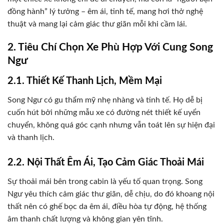
đồng hành” lý tưởng – êm ái, tinh tế, mang hơi thở nghệ
thuật và mang lại cảm giác thư giãn mỗi khi cầm lái.
2. Tiêu Chí Chọn Xe Phù Hợp Với Cung Song
Ngư
2.1. Thiết Kế Thanh Lịch, Mềm Mại
Song Ngư có gu thẩm mỹ nhẹ nhàng và tinh tế. Họ dễ bị
cuốn hút bởi những mẫu xe có đường nét thiết kế uyển
chuyển, không quá góc cạnh nhưng vẫn toát lên sự hiện đại
và thanh lịch.
2.2. Nội Thất Êm Ái, Tạo Cảm Giác Thoải Mái
Sự thoải mái bên trong cabin là yếu tố quan trọng. Song
Ngư yêu thích cảm giác thư giãn, dễ chịu, do đó khoang nội
thất nên có ghế bọc da êm ái, điều hòa tự động, hệ thống
âm thanh chất lượng và không gian yên tĩnh.