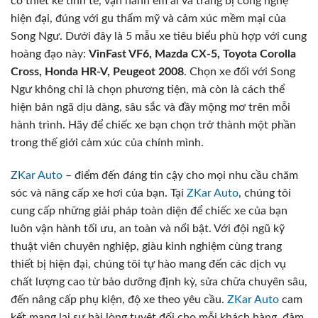
có thiết kế tinh tế, vận hành êm ái và trang bị công nghệ
hiện đại, đúng với gu thẩm mỹ và cảm xúc mềm mại của
Song Ngư. Dưới đây là 5 mẫu xe tiêu biểu phù hợp với cung
hoàng đạo này:
VinFast VF6, Mazda CX-5, Toyota Corolla
Cross, Honda HR-V, Peugeot 2008
. Chọn xe đối với Song
Ngư không chỉ là chọn phương tiện, mà còn là cách thể
hiện bản ngã dịu dàng, sâu sắc và đầy mộng mơ trên mỗi
hành trình. Hãy để chiếc xe bạn chọn trở thành một phần
trong thế giới cảm xúc của chính mình.
ZKar Auto
– điểm đến đáng tin cậy cho mọi nhu cầu chăm
sóc và nâng cấp xe hơi của bạn. Tại
ZKar Auto
, chúng tôi
cung cấp những giải pháp toàn diện để chiếc xe của bạn
luôn vận hành tối ưu, an toàn và nổi bật. Với đội ngũ kỹ
thuật viên chuyên nghiệp, giàu kinh nghiệm cùng trang
thiết bị hiện đại, chúng tôi tự hào mang đến các dịch vụ
chất lượng cao từ bảo dưỡng định kỳ, sửa chữa chuyên sâu,
đến nâng cấp phụ kiện, độ xe theo yêu cầu.
ZKar Auto
cam
kết mang lại sự hài lòng tuyệt đối cho mỗi khách hàng, đảm