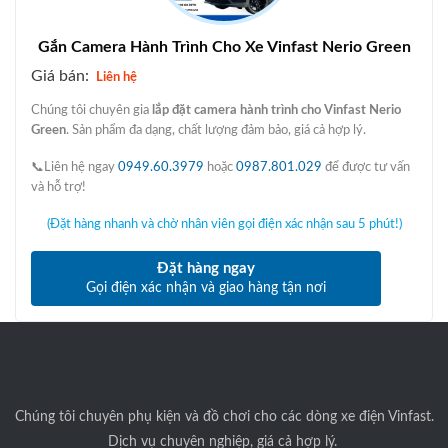
Gắn Camera Hành Trình Cho Xe Vinfast Nerio Green
Giá bán:
Liên hệ
Chúng tôi chuyên gia
lắp đặt camera hành trình cho Vinfast Nerio
Green
. Sản phẩm đa dạng, chất lượng đảm bảo, giá cả hợp lý.
📞Liên hệ ngay
0949.60.3979
hoặc
0987.801.029
để được tư vấn
và hỗ trợ!
(Đặt hàng nhanh và chờ nhân viên gọi điện xác nhận sau 5 phút!)
Đặt hàng ngay
Gọi điện xác nhận và giao hàng tận nơi
Chúng tôi
chuyên phụ kiện và đồ chơi cho các dòng xe điện Vinfast.
Dịch vụ chuyên nghiệp, giá cả hợp lý.