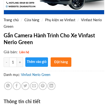
Trang chủ
/
Cửa hàng
/
Phụ kiện xe Vinfast
/
Vinfast Nerio
Green
Gắn Camera Hành Trình Cho Xe Vinfast
Nerio Green
Giá bán:
Liên hệ
Số lượng
Thêm vào giỏ
Đặt hàng
ngay
Gọi điện
Danh mục:
Vinfast Nerio Green
xác nhận
và giao
hàng tận
nơi
Thông tin chi tiết