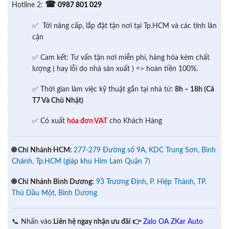
☎
Hotline 2:
0987 801 029
✅ Tới nâng cấp, lắp đặt tận nơi tại Tp.HCM và các tỉnh lân
cận
✅ Cam kết: Tư vấn tận nơi miễn phí, hàng hóa kém chất
lượng ( hay lỗi do nhà sản xuất ) => hoàn tiền 100%.
✅ Thời gian làm việc kỹ thuật gắn tại nhà từ:
8h – 18h (Cả
T7 Và Chủ Nhật)
✅ Có xuất
hóa đơn VAT
cho Khách Hàng
🌐 Chi Nhánh HCM:
277-279 Đường số 9A, KDC Trung Sơn, Bình
Chánh, Tp.HCM (giáp khu Him Lam Quận 7)
🌐 Chi Nhánh Bình Dương:
93 Trương Định, P. Hiệp Thành, TP.
Thủ Dầu Một, Bình Dương
📞 Nhấn vào
Liên hệ ngay nhận ưu đãi 👉
Zalo OA ZKar Auto