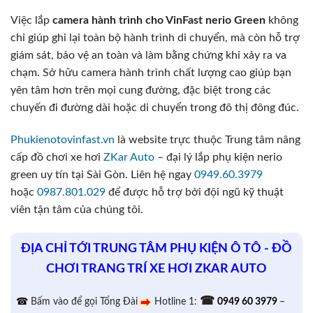
Việc lắp
camera hành trình cho VinFast nerio Green
không
chỉ giúp ghi lại toàn bộ hành trình di chuyển, mà còn hỗ trợ
giám sát, bảo vệ an toàn và làm bằng chứng khi xảy ra va
chạm. Sở hữu camera hành trình chất lượng cao giúp bạn
yên tâm hơn trên mọi cung đường, đặc biệt trong các
chuyến đi đường dài hoặc di chuyển trong đô thị đông đúc.
Phukienotovinfast.vn
là website trực thuộc Trung tâm nâng
cấp đồ chơi xe hơi
ZKar Auto
– đại lý lắp phụ kiện nerio
green uy tín tại Sài Gòn. Liên hệ ngay
0949.60.3979
hoặc
0987.801.029
để được hỗ trợ bởi đội ngũ kỹ thuật
viên tận tâm của chúng tôi.
ĐỊA CHỈ TỚI TRUNG TÂM PHỤ KIỆN Ô TÔ - ĐỒ
CHƠI TRANG TRÍ XE HƠI ZKAR AUTO
☎
☎
Bấm vào để gọi Tổng Đài
Hotline 1:
0949 60 3979
–