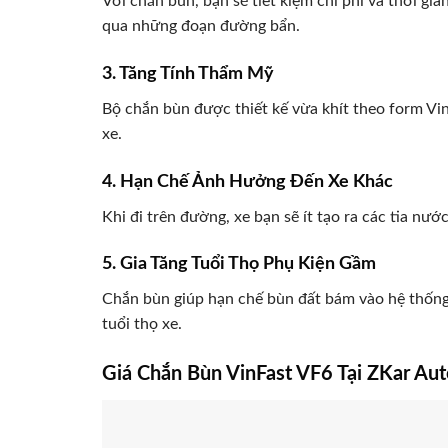
Với chắn bùn, bạn sẽ tiết kiệm chi phí và thời gi
qua những đoạn đường bẩn.
3. Tăng Tính Thẩm Mỹ
Bộ chắn bùn được thiết kế vừa khít theo form Vi
xe.
4. Hạn Chế Ảnh Hưởng Đến Xe Khác
Khi đi trên đường, xe bạn sẽ ít tạo ra các tia nư
5. Gia Tăng Tuổi Thọ Phụ Kiện Gầm
Chắn bùn giúp hạn chế bùn đất bám vào hệ thống 
tuổi thọ xe.
Giá Chắn Bùn VinFast VF6 Tại ZKar Aut