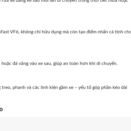
an rửa xe đáng kể sau mỗi lần di chuyển trong thời tiết mưa hoặc
nFast VF6, không chỉ hữu dụng mà còn tạo điểm nhấn cá tính ch
ớc hoặc đá văng vào xe sau, giúp an toàn hơn khi di chuyển.
treo, phanh và các linh kiện gầm xe – yếu tố góp phần kéo dài
o