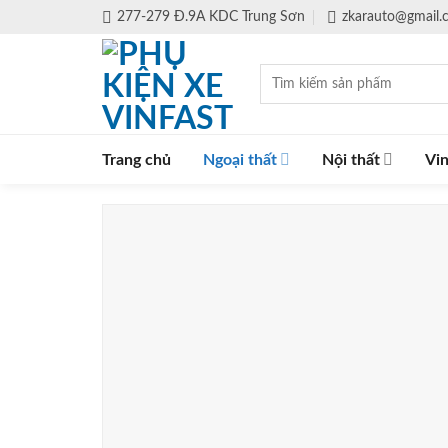
Skip
277-279 Đ.9A KDC Trung Sơn
zkarauto@gmail
to
content
Tìm
kiếm:
Trang chủ
Ngoại thất
Nội thất
Vin