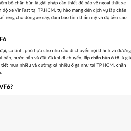
êm bộ chắn bùn là giải pháp cần thiết để bảo vệ ngoại thất xe
 độ xe VinFast tại TP.HCM, tự hào mang đến dịch vụ lắp
chắn
ế riêng cho dòng xe này, đảm bảo tính thẩm mỹ và độ bền cao
VF6
n đại, cá tính, phù hợp cho nhu cầu di chuyển nội thành và đường
ụi bẩn, nước bắn và đất đá khi di chuyển,
lắp chắn bùn ô tô
là giả
ời tiết mưa nhiều và đường xá nhiều ổ gà như tại TP.HCM,
chắn
i.
 VF6?