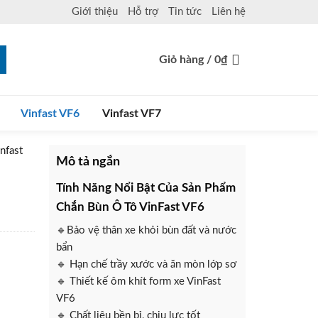
Giới thiệu
Hỗ trợ
Tin tức
Liên hệ
Giỏ hàng /
0
₫
Vinfast VF6
Vinfast VF7
nfast
Mô tả ngắn
Tính Năng Nổi Bật Của Sản Phẩm
Chắn Bùn Ô Tô VinFast VF6
🔹Bảo vệ thân xe khỏi bùn đất và nước
bẩn
🔹 Hạn chế trầy xước và ăn mòn lớp sơ
🔹 Thiết kế ôm khít form xe VinFast
VF6
🔹 Chất liệu bền bỉ, chịu lực tốt