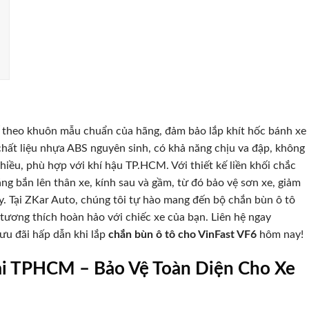
kế theo khuôn mẫu chuẩn của hãng, đảm bảo lắp khít hốc bánh xe
hất liệu nhựa ABS nguyên sinh, có khả năng chịu va đập, không
hiều, phù hợp với khí hậu TP.HCM. Với thiết kế liền khối chắc
g bắn lên thân xe, kính sau và gầm, từ đó bảo vệ sơn xe, giảm
ày. Tại ZKar Auto, chúng tôi tự hào mang đến bộ chắn bùn ô tô
 tương thích hoàn hảo với chiếc xe của bạn. Liên hệ ngay
ưu đãi hấp dẫn khi lắp
chắn bùn ô tô cho VinFast VF6
hôm nay!
ại TPHCM – Bảo Vệ Toàn Diện Cho Xe