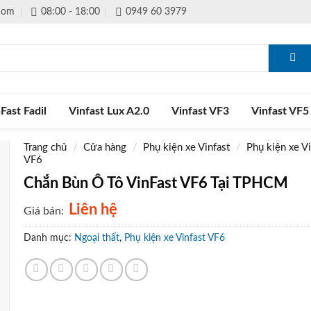
.com
08:00 - 18:00
0949 60 3979
Fast Fadil
Vinfast Lux A2.0
Vinfast VF3
Vinfast VF5
Trang chủ
/
Cửa hàng
/
Phụ kiện xe Vinfast
/
Phụ kiện xe Vi
VF6
Chắn Bùn Ô Tô VinFast VF6 Tại TPHCM
Liên hệ
Giá bán:
Danh mục:
Ngoại thất
,
Phụ kiện xe Vinfast VF6