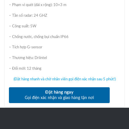
– Phạm vi quét (dài x rộng): 10×3 m
– Tần số radar: 24 GHZ
– Công suất: 5W
– Chống nước, chống bụi chuẩn IP66
– Tích hợp G-sensor
– Thương hiệu: Driintel
– Đổi mới: 12 tháng
(Đặt hàng nhanh và chờ nhân viên gọi điện xác nhận sau 5 phút!)
Đặt hàng ngay
Gọi điện xác nhận và giao hàng tận nơi