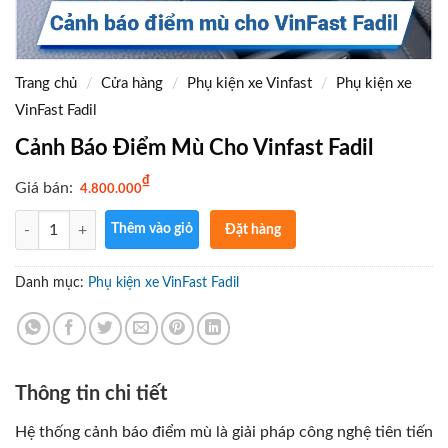
Trang chủ
/
Cửa hàng
/
Phụ kiện xe Vinfast
/
Phụ kiện xe
VinFast Fadil
Cảnh Báo Điểm Mù Cho Vinfast Fadil
₫
Giá bán:
4.800.000
Số lượng
Thêm vào giỏ
Đặt hàng
ngay
Gọi điện
Danh mục:
Phụ kiện xe VinFast Fadil
xác nhận
và giao
hàng tận
nơi
Thông tin chi tiết
Hệ thống cảnh báo điểm mù là giải pháp công nghệ tiên tiến