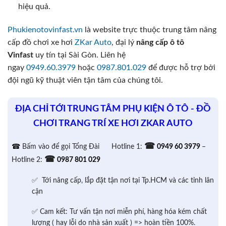
hiệu quả.
Phukienotovinfast.vn
là website trực thuộc trung tâm nâng
cấp đồ chơi xe hơi
ZKar Auto
, đại lý
nâng cấp ô tô
Vinfast
uy tín tại Sài Gòn. Liên hệ
ngay
0949.60.3979
hoặc
0987.801.029
để được hỗ trợ bởi
đội ngũ kỹ thuật viên tận tâm của chúng tôi.
ĐỊA CHỈ TỚI TRUNG TÂM PHỤ KIỆN Ô TÔ - ĐỒ
CHƠI TRANG TRÍ XE HƠI ZKAR AUTO
☎
☎
Bấm vào để gọi Tổng Đài
Hotline 1:
0949 60 3979
–
☎
Hotline 2:
0987 801 029
✅ Tới nâng cấp, lắp đặt tận nơi tại Tp.HCM và các tỉnh lân
cận
✅ Cam kết: Tư vấn tận nơi miễn phí, hàng hóa kém chất
lượng ( hay lỗi do nhà sản xuất ) => hoàn tiền 100%.