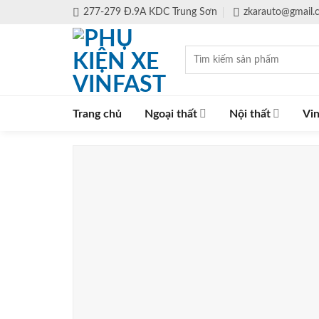
Skip
277-279 Đ.9A KDC Trung Sơn
zkarauto@gmail
to
content
Tìm
kiếm:
Trang chủ
Ngoại thất
Nội thất
Vin