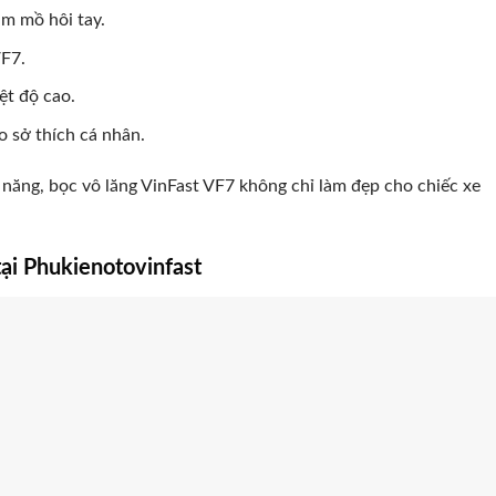
m mồ hôi tay.
VF7.
̣t độ cao.
eo sở thích cá nhân.
năng, bọc vô lăng VinFast VF7 không chỉ làm đẹp cho chiếc xe
tại Phukienotovinfast