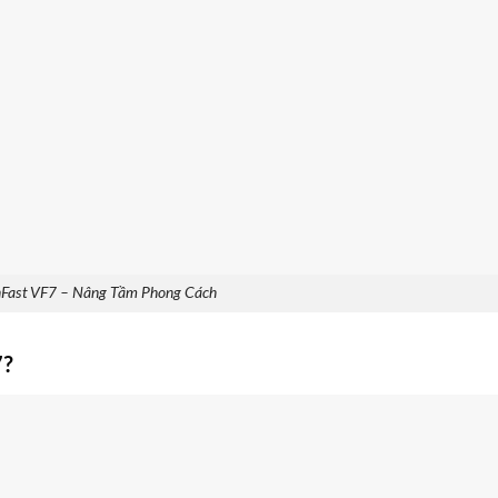
nFast VF7 – Nâng Tầm Phong Cách
7?