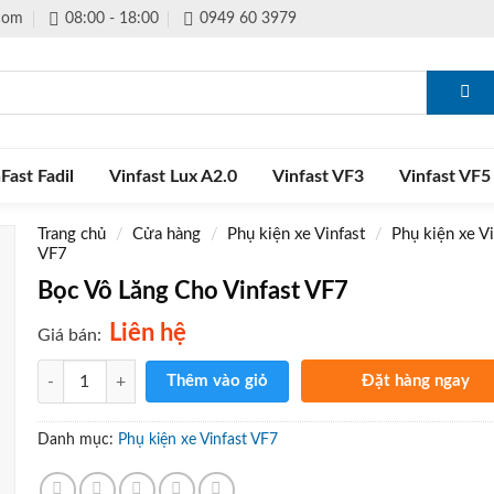
.com
08:00 - 18:00
0949 60 3979
Fast Fadil
Vinfast Lux A2.0
Vinfast VF3
Vinfast VF5
Trang chủ
/
Cửa hàng
/
Phụ kiện xe Vinfast
/
Phụ kiện xe Vi
VF7
Bọc Vô Lăng Cho Vinfast VF7
Liên hệ
Giá bán:
Số lượng
Thêm vào giỏ
Đặt hàng ngay
Gọi điện xác nhận và giao 
tận nơi
Danh mục:
Phụ kiện xe Vinfast VF7