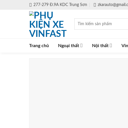
Skip
277-279 Đ.9A KDC Trung Sơn
zkarauto@gmail
to
content
Tìm
kiếm:
Trang chủ
Ngoại thất
Nội thất
Vin