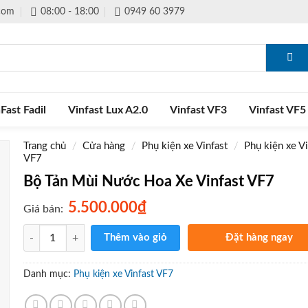
.com
08:00 - 18:00
0949 60 3979
Fast Fadil
Vinfast Lux A2.0
Vinfast VF3
Vinfast VF5
Trang chủ
/
Cửa hàng
/
Phụ kiện xe Vinfast
/
Phụ kiện xe Vi
VF7
Bộ Tản Mùi Nước Hoa Xe Vinfast VF7
₫
5.500.000
Giá bán:
Số lượng
Thêm vào giỏ
Đặt hàng ngay
Gọi điện xác nhận và giao 
tận nơi
Danh mục:
Phụ kiện xe Vinfast VF7