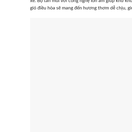
xe. Bộ tản mùi với công nghệ Ion âm giúp khử kh
gió điều hòa sẽ mang đến hương thơm dễ chịu, gi