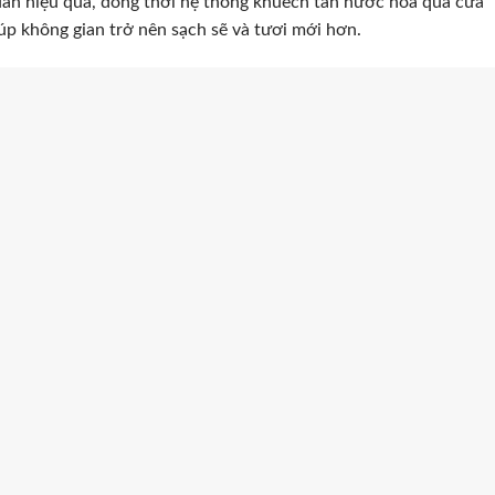
uẩn hiệu quả, đồng thời hệ thống khuếch tán nước hoa qua cửa
úp không gian trở nên sạch sẽ và tươi mới hơn.