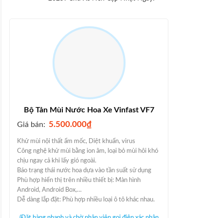
Bộ Tản Mùi Nước Hoa Xe Vinfast VF7
5.500.000
₫
Giá bán:
Khử mùi nội thất ẩm mốc, Diệt khuẩn, virus
Công nghệ khử mùi bằng ion âm, loại bỏ mùi hôi khó
chịu ngay cả khi lấy gió ngoài.
Báo trạng thái nước hoa dựa vào tần suất sử dụng
Phù hợp hiển thị trên nhiều thiết bị: Màn hình
Android, Android Box,…
Dễ dàng lắp đặt: Phù hợp nhiều loại ô tô khác nhau.
(Đặt hàng nhanh và chờ nhân viên gọi điện xác nhận