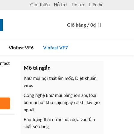
Giới thiệu
Hỗ trợ
Tin tức
Liên hệ
Giỏ hàng /
0
₫
Vinfast VF6
Vinfast VF7
nfast
Mô tả ngắn
Khử mùi nội thất ẩm mốc, Diệt khuẩn,
virus
Công nghệ khử mùi bằng ion âm, loại
bỏ mùi hôi khó chịu ngay cả khi lấy gió
ngoài.
hàng
Báo trạng thái nước hoa dựa vào tần
suất sử dụng