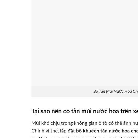
Bộ Tản Mùi Nước Hoa Ch
Tại sao nên có tản mùi nước hoa trên 
Mùi khó chịu trong không gian ô tô có thể ảnh h
Chính vì thế, lắp đặt
bộ khuếch tán nước hoa cho